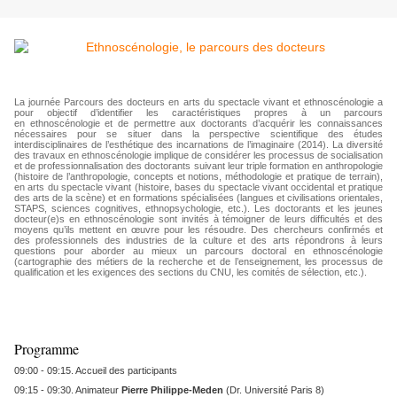
La journée Parcours des docteurs en arts du spectacle vivant et ethnoscénologie a
pour objectif d’identifier les caractéristiques propres à un parcours
en ethnoscénologie et de permettre aux doctorants d’acquérir les connaissances
nécessaires pour se situer dans la perspective scientifique des études
interdisciplinaires de l’esthétique des incarnations de l’imaginaire (2014). La diversité
des travaux en ethnoscénologie implique de considérer les processus de socialisation
et de professionnalisation des doctorants suivant leur triple formation en anthropologie
(histoire de l’anthropologie, concepts et notions, méthodologie et pratique de terrain),
en arts du spectacle vivant (histoire, bases du spectacle vivant occidental et pratique
des arts de la scène) et en formations spécialisées (langues et civilisations orientales,
STAPS, sciences cognitives, ethnopsychologie, etc.). Les doctorants et les jeunes
docteur(e)s en ethnoscénologie sont invités à témoigner de leurs difficultés et des
moyens qu’ils mettent en œuvre pour les résoudre. Des chercheurs confirmés et
des professionnels des industries de la culture et des arts répondrons à leurs
questions pour aborder au mieux un parcours doctoral en ethnoscénologie
(cartographie des métiers de la recherche et de l’enseignement, les processus de
qualification et les exigences des sections du CNU, les comités de sélection, etc.).
Programme
09:00 - 09:15. Accueil des participants
09:15 - 09:30. Animateur
Pierre Philippe-Meden
(Dr. Université Paris 8)