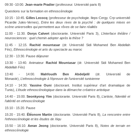
09:30 -10:00.
Jean-marie Pradier
(professeur. Université paris 8)
Questions sur la formation en ethnoscénologie
10:15 - 10:45.
Gilles Lecocq
(professeur de psychologie. Ileps-Cergy. Crp-université
Picardie Jules-Vernes),
Entre les deux rives de la psyché : de quelques mises en
scène universelles qui permettent aux rêves de se faire réalités
11:00 - 11:30.
Dorys Calvert
(doctorante. Université Paris 3),
L’interface théâtre /
neurosciences : quel chemin adopter après la thèse ?
11:45 - 12:15.
Rachid mountasar
(dr. Université Sidi Mohamed Ben Abdellah
Fès),
Ethnoscénologie et arts du spectacle au maroc
12:30 - 13:30. Pause déjeuner
13:30 - 13:40. Animateur
Rachid Mountasar
(dr. Université Sidi Mohamed Ben
Abdellah Fès)
13:40 - 14:00.
Mahfoudh Ben Abdeljelil
(dr. Université de
Monastir),
L’ethnoscénologie à l’épreuve de l’université tunisienne
14:10 - 14:30.
Yassine Ouni
(doctorant. Institut supérieur d’art dramatique de
Tunis),
L’étude ethnoscénologique dans la démarche créatrice artistique
14:40 - 15:00.
Seonkyong Yim
(doctorante. Université Paris 8),
L’artiste, l’identité et
l’altérité en ethnoscénologie
15:10 - 15:20. Pause
15:20 - 15:40.
Éléonore Martin
(doctorante. Université Paris 8),
La rencontre entre
l’ethnoscénologie et les études de Xiqu
15:50 - 16:10.
Aeran Jeong
(doctorante. Université Paris 8),
Notes de terrain en
ethnoscénologie