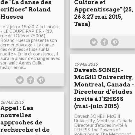
de "La danse des
Culture et
orifices" Roland
Apprentissage" (25,
Huesca
26 & 27 mai 2015,
Taza)
Le 2 juin à 18h30, à la Libraire
« LE COUPE PAPIER » (19,
rue de l’Odéon 75006),
Roland Huesca présente son
dernier ouvrage « La danse
des orifices : étude sur la
nudité ». En la circonstance, il
aura le plaisir d'échanger avec
son amie Agnès Callu,
19 Mai 2015
historienne...
Davesh SONEJI -
McGill University,
Montreal, Canada -
Directeur d’études
invité à l’EHESS
18 Mai 2015
(mai-juin 2015)
Appel : Les
nouvelles
Davesh SONEJI McGill
University, Montreal, Canada
approches de
Directeur d’études invité à
recherche et de
l’EHESS The Powers of
Polyglossia: The Memory of