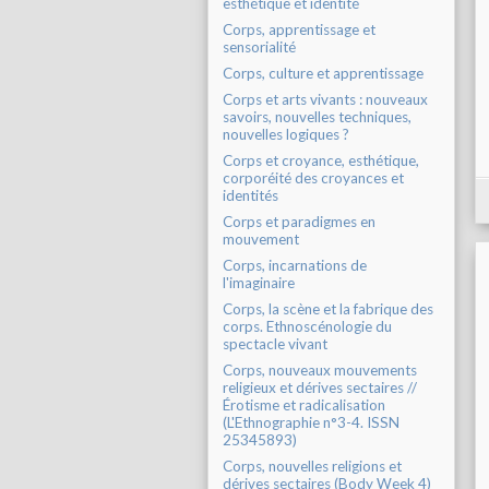
esthétique et identité
Corps, apprentissage et
sensorialité
Corps, culture et apprentissage
Corps et arts vivants : nouveaux
savoirs, nouvelles techniques,
nouvelles logiques ?
Corps et croyance, esthétique,
corporéité des croyances et
identités
Corps et paradigmes en
mouvement
Corps, incarnations de
l'imaginaire
Corps, la scène et la fabrique des
corps. Ethnoscénologie du
spectacle vivant
Corps, nouveaux mouvements
religieux et dérives sectaires //
Érotisme et radicalisation
(L'Ethnographie n°3-4. ISSN
25345893)
Corps, nouvelles religions et
dérives sectaires (Body Week 4)