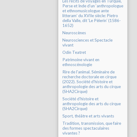
Les récits de voyages en Turquie,
Perse et Inde d’un ‘anthropologue
et ethnomusicologue ante
litteram’ du XVIIe siècle: Pietro
della Valle, dit ‘Le Pèlerin’ (1586-
1652)
Neuroscènes
Neurosciences et Spectacle
vivant
Odin Teatret
Patrimoine vivant en
ethnoscénologie
Rire de l'animal. Séminaire de
recherche doctorale en cirque
(2022). Société d'histoire et
anthropologie des arts du cirque
(SHA2Cirque)
Société d'histoire et
anthropologie des arts du cirque
(SHA2Cirque)
Sport, théâtre et arts vivants
Tradition, transmission, que faire
des formes spectaculaires
vivantes ?