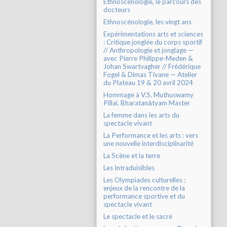
Ethnoscénologie, le parcours des
docteurs
Ethnoscénologie, les vingt ans
Expérimentations arts et sciences
: Critique jonglée du corps sportif
// Anthropologie et jonglage —
avec Pierre Philippe-Meden &
Johan Swartvagher // Frédérique
Fogel & Dimas Tivane — Atelier
du Plateau 19 & 20 avril 2024
Hommage à V.S. Muthuswamy
Pillai. Bharatanātyam Master
La femme dans les arts du
spectacle vivant
La Performance et les arts : vers
une nouvelle interdisciplinarité
La Scène et la terre
Les Intraduisibles
Les Olympiades culturelles :
enjeux de la rencontre de la
performance sportive et du
spectacle vivant
Le spectacle et le sacré