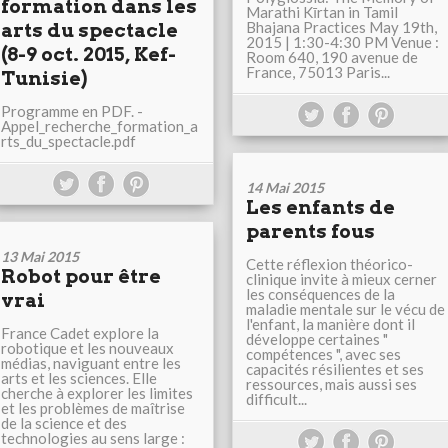
formation dans les
Marathi Kīrtan in Tamil
Bhajana Practices May 19th,
arts du spectacle
2015 | 1:30-4:30 PM Venue :
(8-9 oct. 2015, Kef-
Room 640, 190 avenue de
France, 75013 Paris...
Tunisie)
Programme en PDF. -
Appel_recherche_formation_a
rts_du_spectacle.pdf
14 Mai 2015
Les enfants de
parents fous
13 Mai 2015
Cette réflexion théorico-
Robot pour être
clinique invite à mieux cerner
les conséquences de la
vrai
maladie mentale sur le vécu de
l'enfant, la manière dont il
France Cadet explore la
développe certaines "
robotique et les nouveaux
compétences ", avec ses
médias, naviguant entre les
capacités résilientes et ses
arts et les sciences. Elle
ressources, mais aussi ses
cherche à explorer les limites
difficult...
et les problèmes de maîtrise
de la science et des
technologies au sens large :