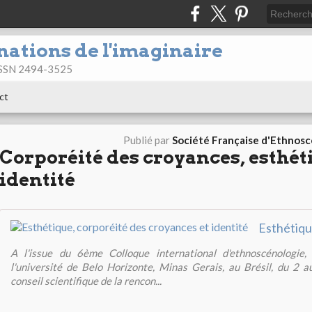
nations de l'imaginaire
 ISSN 2494-3525
ct
Publié par
Société Française d'Ethnos
Corporéité des croyances, esthét
identité
A l'issue du 6ème Colloque international d'ethnoscénologie,
l'université de Belo Horizonte, Minas Gerais, au Brésil, du 2 
conseil scientifique de la rencon...