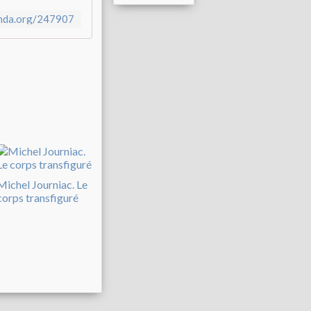
enda.org/247907
Michel Journiac. Le
corps transfiguré