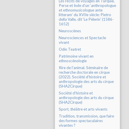
Les récits de voyages en Turquie,
Perse et Inde d’un ‘anthropologue
et ethnomusicologue ante
litteram’ du XVIIe siècle: Pietro
della Valle, dit ‘Le Pèlerin’ (1586-
1652)
Neuroscènes
Neurosciences et Spectacle
vivant
Odin Teatret
Patrimoine vivant en
ethnoscénologie
Rire de l'animal. Séminaire de
recherche doctorale en cirque
(2022). Société d'histoire et
anthropologie des arts du cirque
(SHA2Cirque)
Société d'histoire et
anthropologie des arts du cirque
(SHA2Cirque)
Sport, théâtre et arts vivants
Tradition, transmission, que faire
des formes spectaculaires
vivantes ?