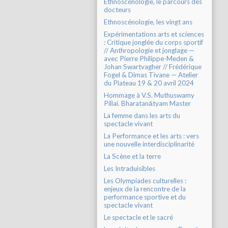
Ethnoscénologie, le parcours des
docteurs
Ethnoscénologie, les vingt ans
Expérimentations arts et sciences
: Critique jonglée du corps sportif
// Anthropologie et jonglage —
avec Pierre Philippe-Meden &
Johan Swartvagher // Frédérique
Fogel & Dimas Tivane — Atelier
du Plateau 19 & 20 avril 2024
Hommage à V.S. Muthuswamy
Pillai. Bharatanātyam Master
La femme dans les arts du
spectacle vivant
La Performance et les arts : vers
une nouvelle interdisciplinarité
La Scène et la terre
Les Intraduisibles
Les Olympiades culturelles :
enjeux de la rencontre de la
performance sportive et du
spectacle vivant
Le spectacle et le sacré