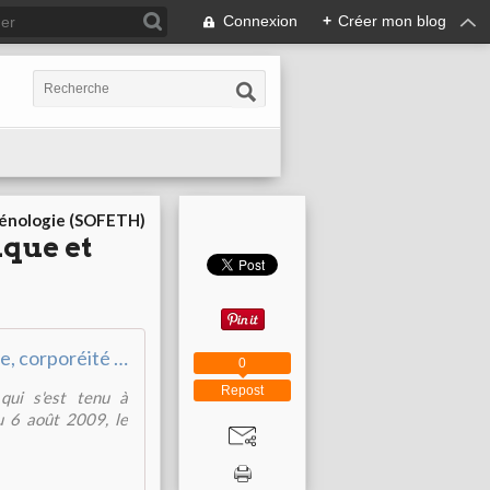
Connexion
+
Créer mon blog
cénologie (SOFETH)
ique et
Esthétique, corporéité des croyances et identité
0
Repost
 qui s'est tenu à
au 6 août 2009, le