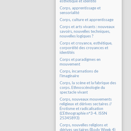
esthétique et identité
Corps, apprentissage et
sensorialité
Corps, culture et apprentissage
Corps et arts vivants : nouveaux
savoirs, nouvelles techniques,
nouvelles logiques ?
Corps et croyance, esthétique,
corporéité des croyances et
identités
Corps et paradigmes en
mouvement
Corps, incarnations de
l'imaginaire
Corps, la scène et la fabrique des
corps. Ethnoscénologie du
spectacle vivant
Corps, nouveaux mouvements
religieux et dérives sectaires //
Érotisme et radicalisation
(L'Ethnographie n°3-4. ISSN
25345893)
Corps, nouvelles religions et
dérives sectaires (Body Week 4)