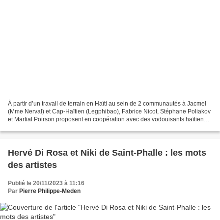
À partir d’un travail de terrain en Haïti au sein de 2 communautés à Jacmel
(Mme Nerval) et Cap-Haïtien (Legphibao), Fabrice Nicot, Stéphane Poliakov
et Martial Poirson proposent en coopération avec des vodouisants haïtiens
(cheffes de chant, tambourinaires...
Hervé Di Rosa et Niki de Saint-Phalle : les mots
des artistes
Publié le 20/11/2023 à 11:16
Par
Pierre Philippe-Meden