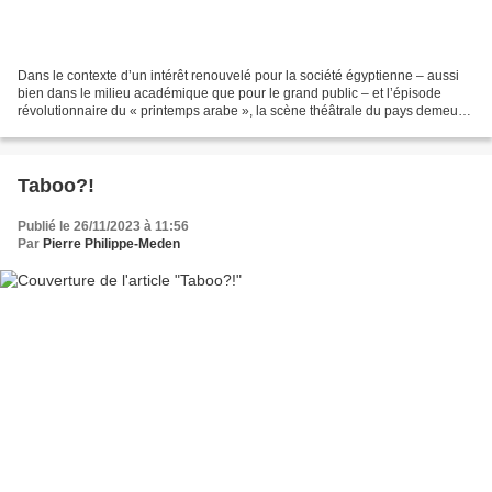
Dans le contexte d’un intérêt renouvelé pour la société égyptienne – aussi
bien dans le milieu académique que pour le grand public – et l’épisode
révolutionnaire du « printemps arabe », la scène théâtrale du pays demeure
encore mal connue. Cet ouvrage...
Taboo?!
Publié le 26/11/2023 à 11:56
Par
Pierre Philippe-Meden