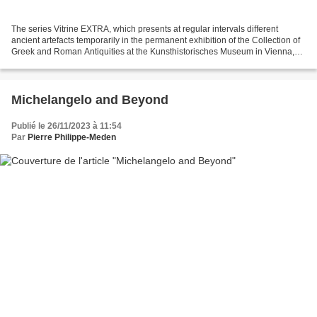
The series Vitrine EXTRA, which presents at regular intervals different
ancient artefacts temporarily in the permanent exhibition of the Collection of
Greek and Roman Antiquities at the Kunsthistorisches Museum in Vienna,
lets visitors explore the ancient...
Michelangelo and Beyond
Publié le 26/11/2023 à 11:54
Par
Pierre Philippe-Meden