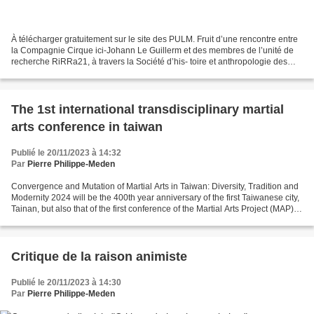
À télécharger gratuitement sur le site des PULM. Fruit d’une rencontre entre
la Compagnie Cirque ici-Johann Le Guillerm et des membres de l’unité de
recherche RiRRa21, à travers la Société d’his- toire et anthropologie des
arts du cirque (SHA2Cirque)...
The 1st international transdisciplinary martial
arts conference in taiwan
Publié le 20/11/2023 à 14:32
Par
Pierre Philippe-Meden
Convergence and Mutation of Martial Arts in Taiwan: Diversity, Tradition and
Modernity 2024 will be the 400th year anniversary of the first Taiwanese city,
Tainan, but also that of the first conference of the Martial Arts Project (MAP).
We wish to take...
Critique de la raison animiste
Publié le 20/11/2023 à 14:30
Par
Pierre Philippe-Meden