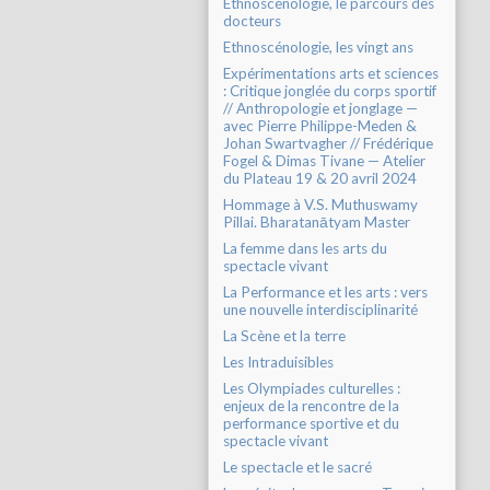
Ethnoscénologie, le parcours des
docteurs
Ethnoscénologie, les vingt ans
Expérimentations arts et sciences
: Critique jonglée du corps sportif
// Anthropologie et jonglage —
avec Pierre Philippe-Meden &
Johan Swartvagher // Frédérique
Fogel & Dimas Tivane — Atelier
du Plateau 19 & 20 avril 2024
Hommage à V.S. Muthuswamy
Pillai. Bharatanātyam Master
La femme dans les arts du
spectacle vivant
La Performance et les arts : vers
une nouvelle interdisciplinarité
La Scène et la terre
Les Intraduisibles
Les Olympiades culturelles :
enjeux de la rencontre de la
performance sportive et du
spectacle vivant
Le spectacle et le sacré