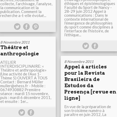
éthiques et épistémologiques
collecte, l’archivage, l’analyse,
Faculté du Sport de Nancy -
la communication et la
28-29 juin 2012 Appel à
publication. Comment la
communications : Dans le
recherche a-t-elle évolué...
contexte international de
l’émergence de philosophies
du sport comme disciplines à
l’interface de l’histoire, de
l’éthique...
8 Novembre 2011
Théâtre et
anthropologie
8 Novembre 2011
ATELIER
INTERDISCIPLINAIRE: «
Appel à articles
Théâtre et anthropologie»
pour la Revista
(Une activité de l’Axe 1-
Thème 5) OUVERT A TOUS
Brasileira de
Contact : Bernard Müller
Estudos da
muller@ehess.fr - Mobile :
0674930882 Première
Presença [revue en
séance : mardi 15 novembre,
puis : mardi 6 décembre 2011,
ligne]
et ensuite : 1er...
En vue de la préparation de
son troisième numéro à
paraître en juin 2012, La