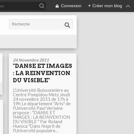
Connexion
+
Créer mon blog
24 Novembre 2011
"DANSE ET IMAGES
: LA REINVENTION
DU VISIBLE"
L’Université Buissonnière au
Centre Pompidou Metz Jeudi
24 novembre 2011 de 17h à
19h Le département "Arts" de
l'Université Paul Verlaine
propose : "DANSE ET
IMAGES : LA REINVENTION
DU VISIBLE " Par Roland
Huesca "Dans l'esprit de
l'Université populaire...