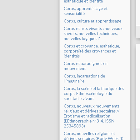
esthétique et identité
Corps, apprentissage et
sensorialité
Corps, culture et apprentissage
Corps et arts vivants : nouveaux
savoirs, nouvelles techniques,
nouvelles logiques ?
Corps et croyance, esthétique,
corporéité des croyances et
identités
Corps et paradigmes en
mouvement
Corps, incarnations de
l'imaginaire
Corps, la scène et la fabrique des
corps. Ethnoscénologie du
spectacle vivant
Corps, nouveaux mouvements
religieux et dérives sectaires //
Érotisme et radicalisation
(L'Ethnographie n°3-4. ISSN
25345893)
Corps, nouvelles religions et
dérives sectaires (Body Week 4)