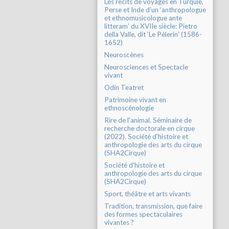
Les récits de voyages en Turquie,
Perse et Inde d’un ‘anthropologue
et ethnomusicologue ante
litteram’ du XVIIe siècle: Pietro
della Valle, dit ‘Le Pèlerin’ (1586-
1652)
Neuroscènes
Neurosciences et Spectacle
vivant
Odin Teatret
Patrimoine vivant en
ethnoscénologie
Rire de l'animal. Séminaire de
recherche doctorale en cirque
(2022). Société d'histoire et
anthropologie des arts du cirque
(SHA2Cirque)
Société d'histoire et
anthropologie des arts du cirque
(SHA2Cirque)
Sport, théâtre et arts vivants
Tradition, transmission, que faire
des formes spectaculaires
vivantes ?