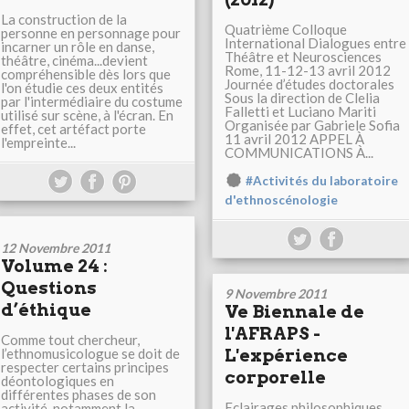
La construction de la
Quatrième Colloque
personne en personnage pour
International Dialogues entre
incarner un rôle en danse,
Théâtre et Neurosciences
théâtre, cinéma...devient
Rome, 11-12-13 avril 2012
compréhensible dès lors que
Journée d’études doctorales
l'on étudie ces deux entités
Sous la direction de Clelia
par l'intermédiaire du costume
Falletti et Luciano Mariti
utilisé sur scène, à l'écran. En
Organisée par Gabriele Sofia
effet, cet artéfact porte
11 avril 2012 APPEL À
l'empreinte...
COMMUNICATIONS À...
#Activités du laboratoire
d'ethnoscénologie
12 Novembre 2011
Volume 24 :
Questions
9 Novembre 2011
d’éthique
Ve Biennale de
l'AFRAPS -
Comme tout chercheur,
l’ethnomusicologue se doit de
L'expérience
respecter certains principes
corporelle
déontologiques en
différentes phases de son
Eclairages philosophiques,
activité, notamment la