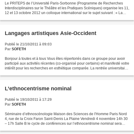
Le PRITEPS de l’Université Paris-Sorbonne (Programme de Recherches
Interdisciplinaires sur le Théâtre et les Pratiques Scéniques) organise les 11,
12 et 13 octobre 2012 un colloque international sur le sujet suivant : « La
scène en version originale »...
Langages artistiques Asie-Occident
Publié le 21/10/2011 à 09:03
Par
SOFETH
Bonjour à toutes et à tous Vous êtes répertoriés dans ce groupe pour avoir
participé aux activités récentes (co-organisé pour certains) et manifesté votre
intérêt pour les recherches en esthétique comparée. La rentrée universitaire
est maintenant faite...
L’ethnocentrisme nominal
Publié le 19/10/2011 à 17:29
Par
SOFETH
Séminaire d’ethnoscénologie Maison des Sciences de l'Homme Paris Nord
4, rue de la Croix Faron Saint-Denis La Plaine Vendredi 4 novembre 14h 30
– 17h Salle B le cycle de conférences sur l’ethnocentrisme nominal sera
ouvert par : Professeur Salih AKIN,...