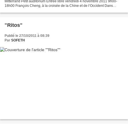
Mitterrand Petit auditorium Entrée libre vendredi 4 novembre 2011 9h00-
18h00 François Cheng, à la croisée de la Chine et de l’Occident Dans
l’essai intitulé Le Dialogue, François Cheng...
"Ritos"
Publié le 27/10/2011 à 08:39
Par
SOFETH