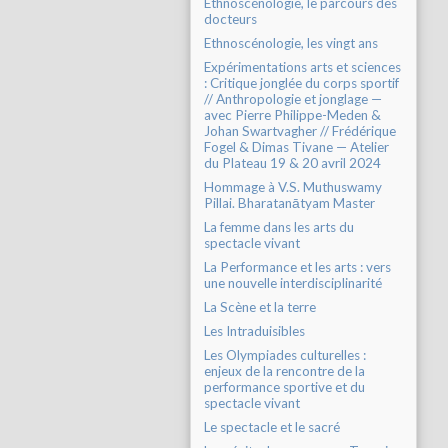
Ethnoscénologie, le parcours des
docteurs
Ethnoscénologie, les vingt ans
Expérimentations arts et sciences
: Critique jonglée du corps sportif
// Anthropologie et jonglage —
avec Pierre Philippe-Meden &
Johan Swartvagher // Frédérique
Fogel & Dimas Tivane — Atelier
du Plateau 19 & 20 avril 2024
Hommage à V.S. Muthuswamy
Pillai. Bharatanātyam Master
La femme dans les arts du
spectacle vivant
La Performance et les arts : vers
une nouvelle interdisciplinarité
La Scène et la terre
Les Intraduisibles
Les Olympiades culturelles :
enjeux de la rencontre de la
performance sportive et du
spectacle vivant
Le spectacle et le sacré