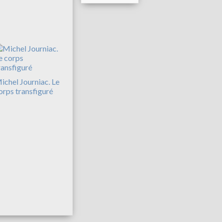
ichel Journiac. Le
orps transfiguré