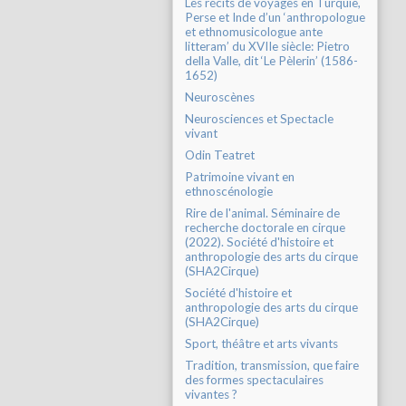
Les récits de voyages en Turquie,
Perse et Inde d’un ‘anthropologue
et ethnomusicologue ante
litteram’ du XVIIe siècle: Pietro
della Valle, dit ‘Le Pèlerin’ (1586-
1652)
Neuroscènes
Neurosciences et Spectacle
vivant
Odin Teatret
Patrimoine vivant en
ethnoscénologie
Rire de l'animal. Séminaire de
recherche doctorale en cirque
(2022). Société d'histoire et
anthropologie des arts du cirque
(SHA2Cirque)
Société d'histoire et
anthropologie des arts du cirque
(SHA2Cirque)
Sport, théâtre et arts vivants
Tradition, transmission, que faire
des formes spectaculaires
vivantes ?