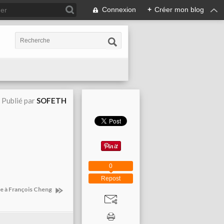
Connexion
+
Créer mon blog
Publié par
SOFETH
0
Repost
e à François Cheng