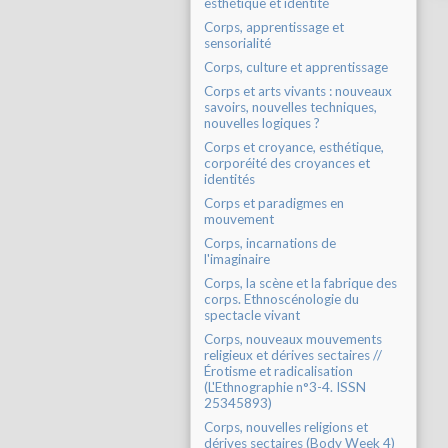
esthétique et identité
Corps, apprentissage et
sensorialité
Corps, culture et apprentissage
Corps et arts vivants : nouveaux
savoirs, nouvelles techniques,
nouvelles logiques ?
Corps et croyance, esthétique,
corporéité des croyances et
identités
Corps et paradigmes en
mouvement
Corps, incarnations de
l'imaginaire
Corps, la scène et la fabrique des
corps. Ethnoscénologie du
spectacle vivant
Corps, nouveaux mouvements
religieux et dérives sectaires //
Érotisme et radicalisation
(L'Ethnographie n°3-4. ISSN
25345893)
Corps, nouvelles religions et
dérives sectaires (Body Week 4)