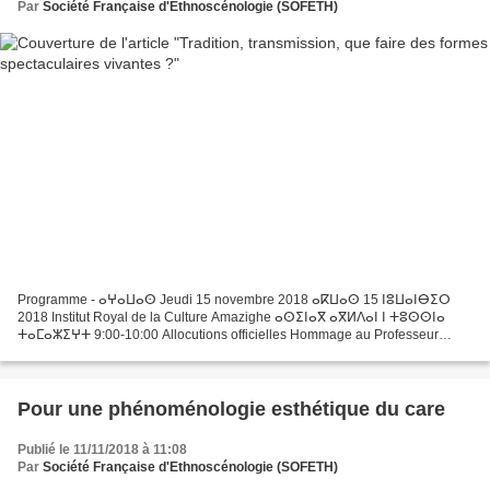
Par
Société Française d'Ethnoscénologie (SOFETH)
Programme - ⴰⵖⴰⵡⴰⵙ Jeudi 15 novembre 2018 ⴰⴽⵡⴰⵙ 15 ⵏⵓⵡⴰⵏⴱⵉⵔ
2018 Institut Royal de la Culture Amazighe ⴰⵙⵉⵏⴰⴳ ⴰⴳⵍⴷⴰⵏ ⵏ ⵜⵓⵙⵙⵏⴰ
ⵜⴰⵎⴰⵣⵉⵖⵜ 9:00-10:00 Allocutions officielles Hommage au Professeur
Ahmed BADRY, universitaire et critique de théâtre 10:00-10:30...
Pour une phénoménologie esthétique du care
Publié le 11/11/2018 à 11:08
Par
Société Française d'Ethnoscénologie (SOFETH)