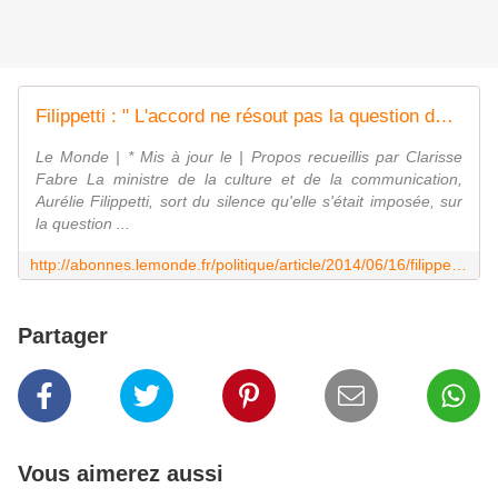
Filippetti : " L'accord ne résout pas la question du régime des intermittents "
Le Monde | * Mis à jour le | Propos recueillis par Clarisse
Fabre La ministre de la culture et de la communication,
Aurélie Filippetti, sort du silence qu'elle s'était imposée, sur
la question ...
http://abonnes.lemonde.fr/politique/article/2014/06/16/filippetti-l-accord-ne-resoud-pas-la-question-du-regime-des-intermittents_4438925_823448.html
Partager
Vous aimerez aussi