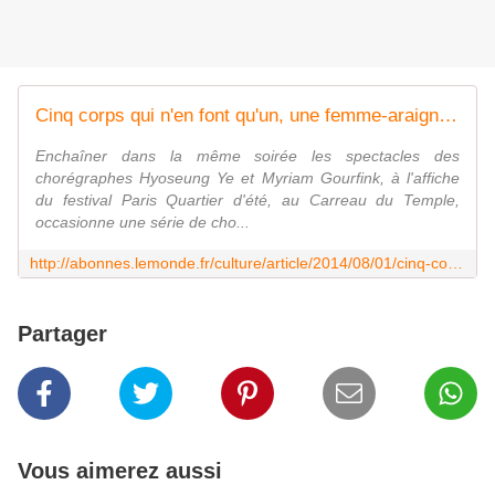
Cinq corps qui n'en font qu'un, une femme-araignée suspendue à sa toile
Enchaîner dans la même soirée les spectacles des
chorégraphes Hyoseung Ye et Myriam Gourfink, à l'affiche
du festival Paris Quartier d'été, au Carreau du Temple,
occasionne une série de cho...
http://abonnes.lemonde.fr/culture/article/2014/08/01/cinq-corps-qui-n-en-font-qu-un-une-femme-araignee-suspendue-a-sa-toile_4465448_3246.html
Partager
Vous aimerez aussi