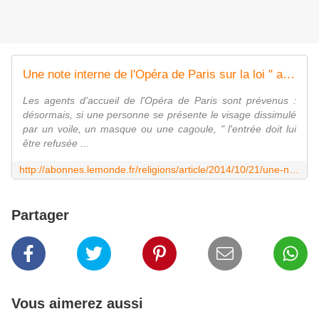
Une note interne de l'Opéra de Paris sur la loi " anti-burqa "
Les agents d'accueil de l'Opéra de Paris sont prévenus :
désormais, si une personne se présente le visage dissimulé
par un voile, un masque ou une cagoule, " l'entrée doit lui
être refusée ...
http://abonnes.lemonde.fr/religions/article/2014/10/21/une-note-interne-de-l-opera-de-parisdecrypte-la-loi-anti-burqa_4509499_1653130.html
Partager
Vous aimerez aussi