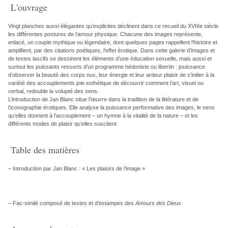
L'ouvrage
Vingt planches aussi élégantes qu’explicites déclinent dans ce recueil du XVIIIe siècle
les différentes postures de l’amour physique. Chacune des images représente,
enlacé, un couple mythique ou légendaire, dont quelques pages rappellent l’histoire et
amplifient, par des citations poétiques, l’effet érotique. Dans cette galerie d’images et
de textes lascifs se dessinent les éléments d’une éducation sexuelle, mais aussi et
surtout les puissants ressorts d’un programme hédoniste ou libertin : jouissance
d’observer la beauté des corps nus, leur énergie et leur ardeur plaisir de s’initier à la
variété des accouplements joie esthétique de découvrir comment l’art, visuel ou
verbal, redouble la volupté des sens.
L’introduction de Jan Blanc situe l’œuvre dans la tradition de la littérature et de
l’iconographie érotiques. Elle analyse la puissance performative des images, le sens
qu’elles donnent à l’accouplement – un hymne à la vitalité de la nature – et les
différents modes de plaisir qu’elles suscitent.
Table des matières
– Introduction par Jan Blanc : « Les plaisirs de l’image »
– Fac-similé composé de textes et d’estampes des
Amours des Dieux