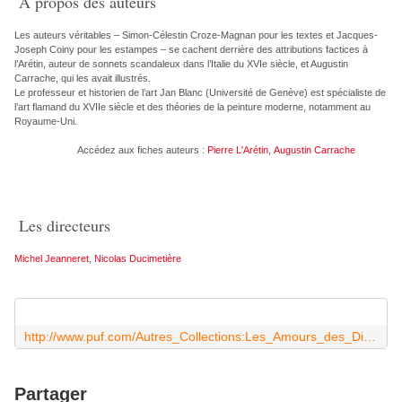
A propos des auteurs
Les auteurs véritables – Simon-Célestin Croze-Magnan pour les textes et Jacques-
Joseph Coiny pour les estampes – se cachent derrière des attributions factices à
l’Arétin, auteur de sonnets scandaleux dans l’Italie du XVIe siècle, et Augustin
Carrache, qui les avait illustrés.
Le professeur et historien de l’art Jan Blanc (Université de Genève) est spécialiste de
l’art flamand du XVIIe siècle et des théories de la peinture moderne, notamment au
Royaume-Uni.
Accédez aux fiches auteurs :
Pierre L'Arétin
,
Augustin Carrache
Les directeurs
Michel Jeanneret
,
Nicolas Ducimetière
http://www.puf.com/Autres_Collections:Les_Amours_des_Dieux._Recueil_de_postures_erotiques
Partager