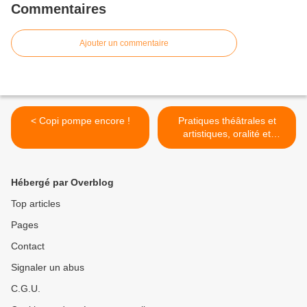
Commentaires
Ajouter un commentaire
< Copi pompe encore !
Pratiques théâtrales et
artistiques, oralité et
apprentissage des langues
et cultures de l'Antiquité.
Histoire, esthétique,
Hébergé par Overblog
didactique >
Top articles
Pages
Contact
Signaler un abus
C.G.U.