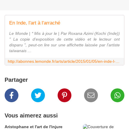
En Inde, l'art à l'arraché
Le Monde | * Mis à jour le | Par Roxana Azimi (Kochi (Inde))
" La copie d'exposition de cette vidéo et le lecteur ont
disparu ", peut-on lire sur une affichette laissée par l'artiste
taïwanais ...
http://abonnes.lemonde.fr/arts/article/2015/01/05/en-inde-l-art-a-l-arrache_4549095_1655012.html
Partager
Vous aimerez aussi
Aristophane et l'art de l'injure