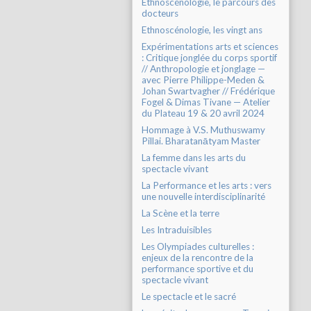
Ethnoscénologie, le parcours des
docteurs
Ethnoscénologie, les vingt ans
Expérimentations arts et sciences
: Critique jonglée du corps sportif
// Anthropologie et jonglage —
avec Pierre Philippe-Meden &
Johan Swartvagher // Frédérique
Fogel & Dimas Tivane — Atelier
du Plateau 19 & 20 avril 2024
Hommage à V.S. Muthuswamy
Pillai. Bharatanātyam Master
La femme dans les arts du
spectacle vivant
La Performance et les arts : vers
une nouvelle interdisciplinarité
La Scène et la terre
Les Intraduisibles
Les Olympiades culturelles :
enjeux de la rencontre de la
performance sportive et du
spectacle vivant
Le spectacle et le sacré