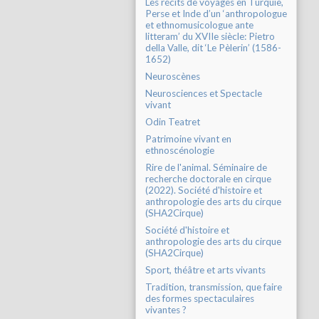
Les récits de voyages en Turquie,
Perse et Inde d’un ‘anthropologue
et ethnomusicologue ante
litteram’ du XVIIe siècle: Pietro
della Valle, dit ‘Le Pèlerin’ (1586-
1652)
Neuroscènes
Neurosciences et Spectacle
vivant
Odin Teatret
Patrimoine vivant en
ethnoscénologie
Rire de l'animal. Séminaire de
recherche doctorale en cirque
(2022). Société d'histoire et
anthropologie des arts du cirque
(SHA2Cirque)
Société d'histoire et
anthropologie des arts du cirque
(SHA2Cirque)
Sport, théâtre et arts vivants
Tradition, transmission, que faire
des formes spectaculaires
vivantes ?