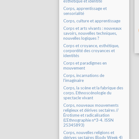
esthétique et identité
Corps, apprentissage et
sensorialité
Corps, culture et apprentissage
Corps et arts vivants : nouveaux
savoirs, nouvelles techniques,
nouvelles logiques ?
Corps et croyance, esthétique,
corporéité des croyances et
identités
Corps et paradigmes en
mouvement
Corps, incarnations de
l'imaginaire
Corps, la scène et la fabrique des
corps. Ethnoscénologie du
spectacle vivant
Corps, nouveaux mouvements
religieux et dérives sectaires //
Érotisme et radicalisation
(L'Ethnographie n°3-4. ISSN
25345893)
Corps, nouvelles religions et
dérives sectaires (Body Week 4)