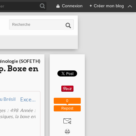
Connexion
+
Créer mon blog
cénologie (SOFETH)
p. Boxe en
Excellence corporelle et handicap. Boxe en France, capoeira au Brésil
0
Repost
ges : 498 Année :
siques, la boxe en