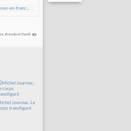
http://laboutique.inshea.fr/excellence-corporelle-et-handicap-boxe-en-france-capoeira-au-bresil,fr,4,Et15_2.cfm
ce, Brenda et David
ichel Journiac. Le
orps transfiguré