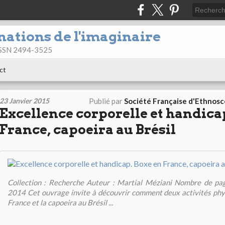
nations de l'imaginaire
 ISSN 2494-3525
ct
23 Janvier 2015
Publié par
Société Française d'Ethnos
Excellence corporelle et handica
France, capoeira au Brésil
Collection : Recherche Auteur : Martial Méziani Nombre de pa
2014 Cet ouvrage invite à découvrir comment deux activités phy
France et la capoeira au Brésil ...