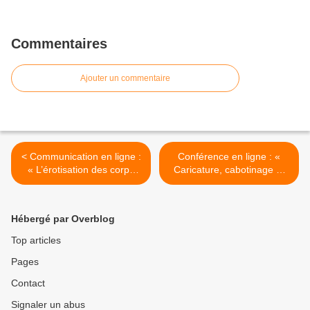
Commentaires
Ajouter un commentaire
< Communication en ligne :
Conférence en ligne : «
« L’érotisation des corps
Caricature, cabotinage et
jugés “hors norme” dans les
“camping” sauvage » (J.-Y.
arts du spectacle » (C.
Le Talec, 2014) >
Ricci, 2014)
Hébergé par Overblog
Top articles
Pages
Contact
Signaler un abus