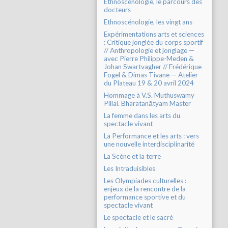
Ethnoscénologie, le parcours des
docteurs
Ethnoscénologie, les vingt ans
Expérimentations arts et sciences
: Critique jonglée du corps sportif
// Anthropologie et jonglage —
avec Pierre Philippe-Meden &
Johan Swartvagher // Frédérique
Fogel & Dimas Tivane — Atelier
du Plateau 19 & 20 avril 2024
Hommage à V.S. Muthuswamy
Pillai. Bharatanātyam Master
La femme dans les arts du
spectacle vivant
La Performance et les arts : vers
une nouvelle interdisciplinarité
La Scène et la terre
Les Intraduisibles
Les Olympiades culturelles :
enjeux de la rencontre de la
performance sportive et du
spectacle vivant
Le spectacle et le sacré