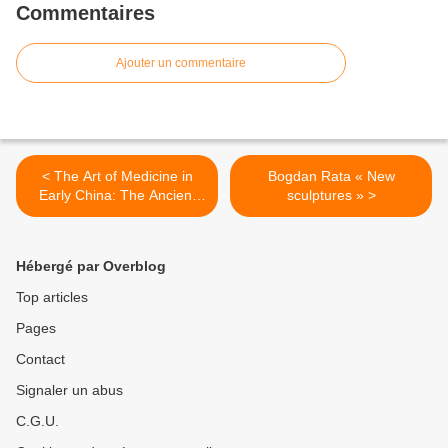
Commentaires
Ajouter un commentaire
< The Art of Medicine in
Bogdan Rata « New
Early China: The Ancient
sculptures » >
and Medieval Origins of a
Modern Archive
Hébergé par Overblog
Top articles
Pages
Contact
Signaler un abus
C.G.U.