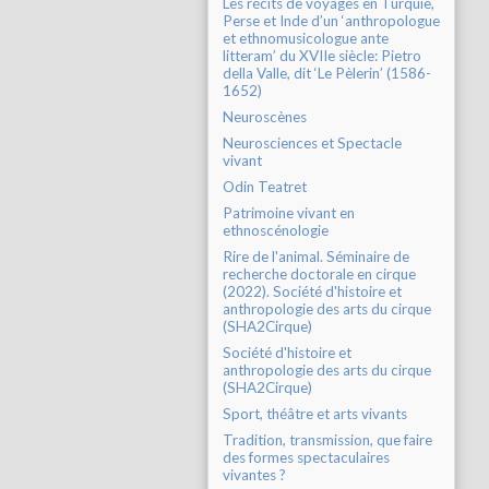
Les récits de voyages en Turquie,
Perse et Inde d’un ‘anthropologue
et ethnomusicologue ante
litteram’ du XVIIe siècle: Pietro
della Valle, dit ‘Le Pèlerin’ (1586-
1652)
Neuroscènes
Neurosciences et Spectacle
vivant
Odin Teatret
Patrimoine vivant en
ethnoscénologie
Rire de l'animal. Séminaire de
recherche doctorale en cirque
(2022). Société d'histoire et
anthropologie des arts du cirque
(SHA2Cirque)
Société d'histoire et
anthropologie des arts du cirque
(SHA2Cirque)
Sport, théâtre et arts vivants
Tradition, transmission, que faire
des formes spectaculaires
vivantes ?