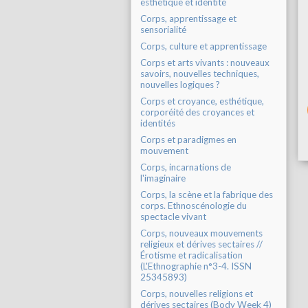
esthétique et identité
Corps, apprentissage et
sensorialité
Corps, culture et apprentissage
Corps et arts vivants : nouveaux
savoirs, nouvelles techniques,
nouvelles logiques ?
Corps et croyance, esthétique,
corporéité des croyances et
identités
Corps et paradigmes en
mouvement
Corps, incarnations de
l'imaginaire
Corps, la scène et la fabrique des
corps. Ethnoscénologie du
spectacle vivant
Corps, nouveaux mouvements
religieux et dérives sectaires //
Érotisme et radicalisation
(L'Ethnographie n°3-4. ISSN
25345893)
Corps, nouvelles religions et
dérives sectaires (Body Week 4)