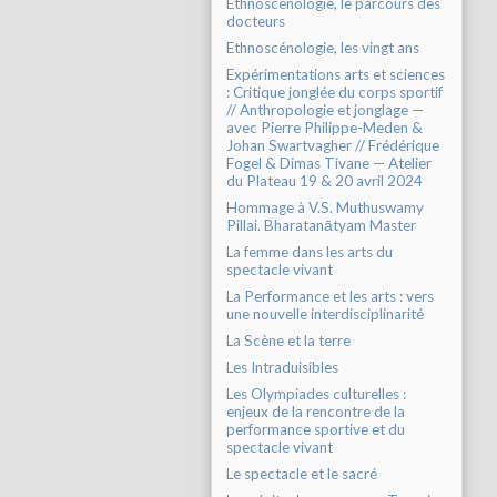
Ethnoscénologie, le parcours des
docteurs
Ethnoscénologie, les vingt ans
Expérimentations arts et sciences
: Critique jonglée du corps sportif
// Anthropologie et jonglage —
avec Pierre Philippe-Meden &
Johan Swartvagher // Frédérique
Fogel & Dimas Tivane — Atelier
du Plateau 19 & 20 avril 2024
Hommage à V.S. Muthuswamy
Pillai. Bharatanātyam Master
La femme dans les arts du
spectacle vivant
La Performance et les arts : vers
une nouvelle interdisciplinarité
La Scène et la terre
Les Intraduisibles
Les Olympiades culturelles :
enjeux de la rencontre de la
performance sportive et du
spectacle vivant
Le spectacle et le sacré