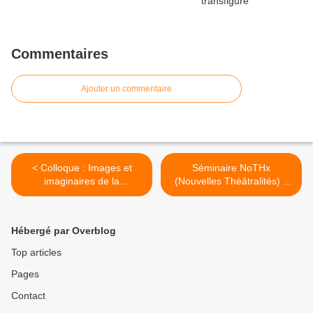
Commentaires
Ajouter un commentaire
< Colloque : Images et
Séminaire NoTHx
imaginaires de la
(Nouvelles Théâtralités) //
prostitution au XIXe siècle
Programme 2015-2016 //
Théâtre Nanterre-
Amandiers >
Hébergé par Overblog
Top articles
Pages
Contact