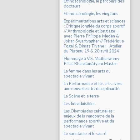
Ethnoscénologie, le parcours des
docteurs
Ethnoscénologie, les vingt ans
Expérimentations arts et sciences
: Critique jonglée du corps sportif
// Anthropologie et jonglage —
avec Pierre Philippe-Meden &
Johan Swartvagher // Frédérique
Fogel & Dimas Tivane — Atelier
du Plateau 19 & 20 avril 2024
Hommage à V.S. Muthuswamy
Pillai. Bharatanātyam Master
La femme dans les arts du
spectacle vivant
La Performance et les arts : vers
une nouvelle interdisciplinarité
La Scène et la terre
Les Intraduisibles
Les Olympiades culturelles :
enjeux de la rencontre de la
performance sportive et du
spectacle vivant
Le spectacle et le sacré