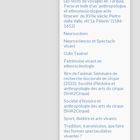
Les récits de voyages en Turquie,
Perse et Inde d’un ‘anthropologue
et ethnomusicologue ante
litteram’ du XVIIe siècle: Pietro
della Valle, dit ‘Le Pèlerin’ (1586-
1652)
Neuroscènes
Neurosciences et Spectacle
vivant
Odin Teatret
Patrimoine vivant en
ethnoscénologie
Rire de l'animal. Séminaire de
recherche doctorale en cirque
(2022). Société d'histoire et
anthropologie des arts du cirque
(SHA2Cirque)
Société d'histoire et
anthropologie des arts du cirque
(SHA2Cirque)
Sport, théâtre et arts vivants
Tradition, transmission, que faire
des formes spectaculaires
vivantes ?