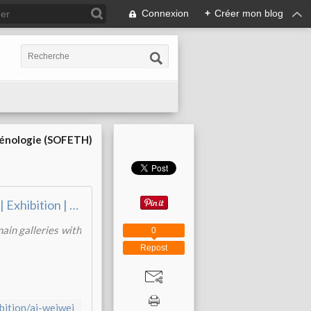
Connexion
+
Créer mon blog
cénologie (SOFETH)
Ai Weiwei | Exhibition | Royal Academy of Arts
ain galleries with
0
Repost
bition/ai-weiwei