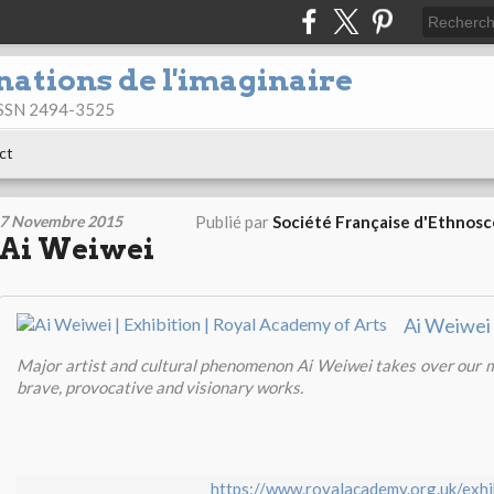
nations de l'imaginaire
 ISSN 2494-3525
ct
7 Novembre 2015
Publié par
Société Française d'Ethnos
Ai Weiwei
Major artist and cultural phenomenon Ai Weiwei takes over our m
brave, provocative and visionary works.
https://www.royalacademy.org.uk/exhi