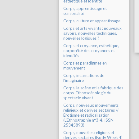
esthétique et identité
Corps, apprentissage et
sensorialité
Corps, culture et apprentissage
Corps et arts vivants : nouveaux
savoirs, nouvelles techniques,
nouvelles logiques ?
Corps et croyance, esthétique,
corporéité des croyances et
identités
Corps et paradigmes en
mouvement
Corps, incarnations de
l'imaginaire
Corps, la scène et la fabrique des
corps. Ethnoscénologie du
spectacle vivant
Corps, nouveaux mouvements
religieux et dérives sectaires //
Érotisme et radicalisation
(L'Ethnographie n°3-4. ISSN
25345893)
Corps, nouvelles religions et
dérives sectaires (Body Week 4)