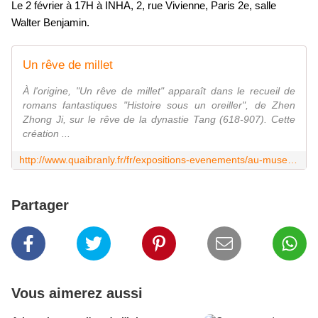
Le 2 février à 17H à INHA, 2, rue Vivienne, Paris 2e, salle
Walter Benjamin.
Un rêve de millet
À l'origine, "Un rêve de millet" apparaît dans le recueil de
romans fantastiques "Histoire sous un oreiller", de Zhen
Zhong Ji, sur le rêve de la dynastie Tang (618-907). Cette
création ...
http://www.quaibranly.fr/fr/expositions-evenements/au-musee/spectacles-cinema-evenements/fetes-et-evenements/details-de-levenement/e/un-reve-de-millet-36324/
Partager
Vous aimerez aussi