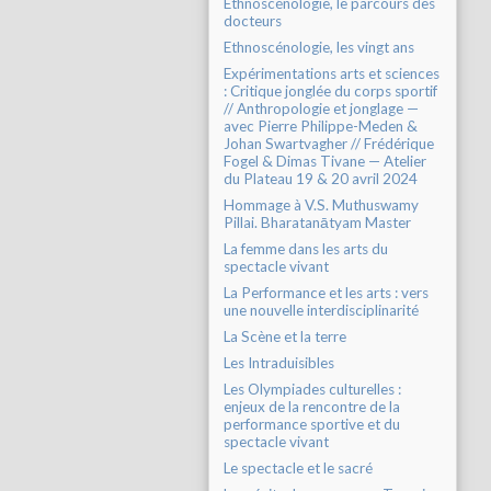
Ethnoscénologie, le parcours des
docteurs
Ethnoscénologie, les vingt ans
Expérimentations arts et sciences
: Critique jonglée du corps sportif
// Anthropologie et jonglage —
avec Pierre Philippe-Meden &
Johan Swartvagher // Frédérique
Fogel & Dimas Tivane — Atelier
du Plateau 19 & 20 avril 2024
Hommage à V.S. Muthuswamy
Pillai. Bharatanātyam Master
La femme dans les arts du
spectacle vivant
La Performance et les arts : vers
une nouvelle interdisciplinarité
La Scène et la terre
Les Intraduisibles
Les Olympiades culturelles :
enjeux de la rencontre de la
performance sportive et du
spectacle vivant
Le spectacle et le sacré