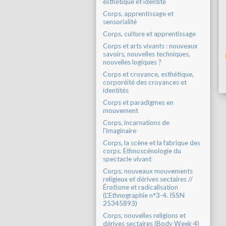
esthétique et identité
Corps, apprentissage et
sensorialité
Corps, culture et apprentissage
Corps et arts vivants : nouveaux
savoirs, nouvelles techniques,
nouvelles logiques ?
Corps et croyance, esthétique,
corporéité des croyances et
identités
Corps et paradigmes en
mouvement
Corps, incarnations de
l'imaginaire
Corps, la scène et la fabrique des
corps. Ethnoscénologie du
spectacle vivant
Corps, nouveaux mouvements
religieux et dérives sectaires //
Érotisme et radicalisation
(L'Ethnographie n°3-4. ISSN
25345893)
Corps, nouvelles religions et
dérives sectaires (Body Week 4)