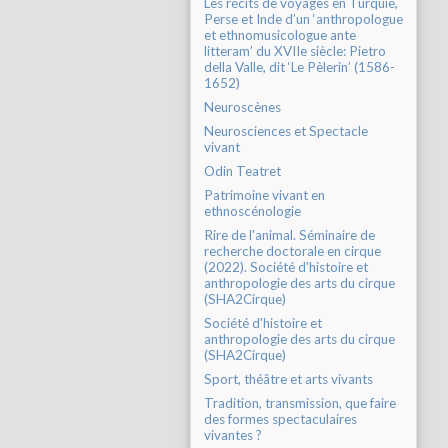
Les récits de voyages en Turquie,
Perse et Inde d’un ‘anthropologue
et ethnomusicologue ante
litteram’ du XVIIe siècle: Pietro
della Valle, dit ‘Le Pèlerin’ (1586-
1652)
Neuroscènes
Neurosciences et Spectacle
vivant
Odin Teatret
Patrimoine vivant en
ethnoscénologie
Rire de l'animal. Séminaire de
recherche doctorale en cirque
(2022). Société d'histoire et
anthropologie des arts du cirque
(SHA2Cirque)
Société d'histoire et
anthropologie des arts du cirque
(SHA2Cirque)
Sport, théâtre et arts vivants
Tradition, transmission, que faire
des formes spectaculaires
vivantes ?