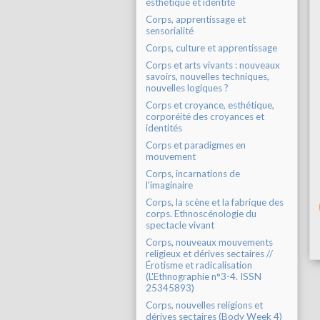
esthétique et identité
Corps, apprentissage et
sensorialité
Corps, culture et apprentissage
Corps et arts vivants : nouveaux
savoirs, nouvelles techniques,
nouvelles logiques ?
Corps et croyance, esthétique,
corporéité des croyances et
identités
Corps et paradigmes en
mouvement
Corps, incarnations de
l'imaginaire
Corps, la scène et la fabrique des
corps. Ethnoscénologie du
spectacle vivant
Corps, nouveaux mouvements
religieux et dérives sectaires //
Érotisme et radicalisation
(L'Ethnographie n°3-4. ISSN
25345893)
Corps, nouvelles religions et
dérives sectaires (Body Week 4)