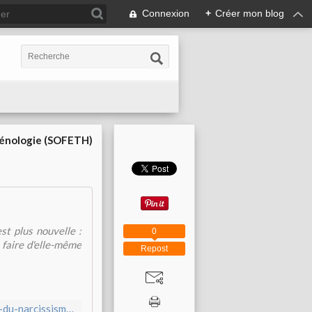
Connexion
+
Créer mon blog
cénologie (SOFETH)
st plus nouvelle :
0
 faire d'elle-même
Repost
http://abonnes.lemonde.fr/arts/article/2016/05/13/les-plaisirs-du-narcissisme_4918810_1655012.html