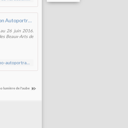
Exposition Autoportraits, de Rembrandt au selfie
 au 26 juin 2016.
 des Beaux-Arts de
http://www.mba-lyon.fr/mba/sections/fr/expositions-musee/expo-autoportraits/expo-autoportraits
 lumière de l'aube