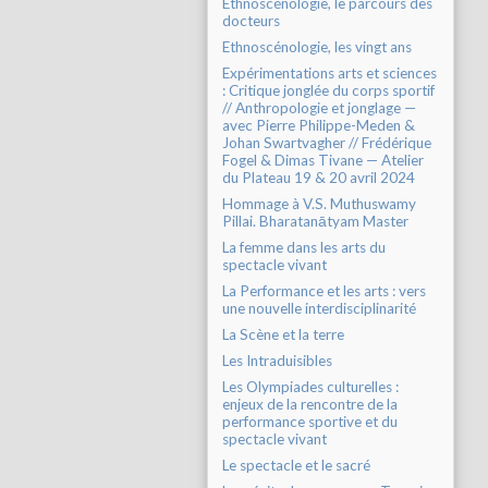
Ethnoscénologie, le parcours des
docteurs
Ethnoscénologie, les vingt ans
Expérimentations arts et sciences
: Critique jonglée du corps sportif
// Anthropologie et jonglage —
avec Pierre Philippe-Meden &
Johan Swartvagher // Frédérique
Fogel & Dimas Tivane — Atelier
du Plateau 19 & 20 avril 2024
Hommage à V.S. Muthuswamy
Pillai. Bharatanātyam Master
La femme dans les arts du
spectacle vivant
La Performance et les arts : vers
une nouvelle interdisciplinarité
La Scène et la terre
Les Intraduisibles
Les Olympiades culturelles :
enjeux de la rencontre de la
performance sportive et du
spectacle vivant
Le spectacle et le sacré