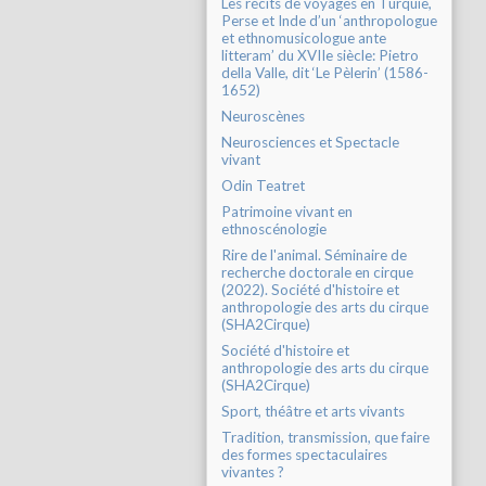
Les récits de voyages en Turquie,
Perse et Inde d’un ‘anthropologue
et ethnomusicologue ante
litteram’ du XVIIe siècle: Pietro
della Valle, dit ‘Le Pèlerin’ (1586-
1652)
Neuroscènes
Neurosciences et Spectacle
vivant
Odin Teatret
Patrimoine vivant en
ethnoscénologie
Rire de l'animal. Séminaire de
recherche doctorale en cirque
(2022). Société d'histoire et
anthropologie des arts du cirque
(SHA2Cirque)
Société d'histoire et
anthropologie des arts du cirque
(SHA2Cirque)
Sport, théâtre et arts vivants
Tradition, transmission, que faire
des formes spectaculaires
vivantes ?