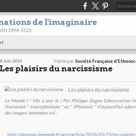
nations de l'imaginaire
 ISSN 2494-3525
ct
8 Juin 2016
Publié par
Société Française d'Ethnos
Les plaisirs du narcissisme
Les plaisirs du narcissisme
Le Monde | * Mis à jour le | Par Philippe Dagen L'observation n'e
l'humanité " smartphonisée " ou " iPhonisée " d'aujourd'hui adore
des images, nommées sel...