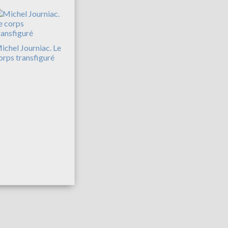
ichel Journiac. Le
orps transfiguré