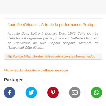
Journée d'études : Arts de la performance Pratiques théâtrales Engagement citoyen
Augusto Boal, Lettre à Bernard Dort, 1973 Cette journée
d'études est organisée par le professeur Nathalie Gauthard
de l'université de Nice Sophia Antipolis, Membre de
l'Université Côte d'Azu...
http://unice.fr/faculte-des-lettres-arts-sciences-humaines/contenus-riches/agenda/journee-detudes-arts-de-la-performance-pratiques-theatrales-engagement-citoyen
#Activités du laboratoire d'ethnoscénologie
Partager