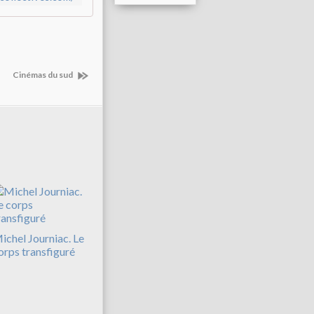
Cinémas du sud
ichel Journiac. Le
orps transfiguré