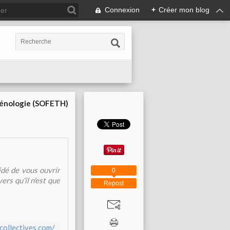
Connexion
+
Créer mon blog
cénologie (SOFETH)
idé de vous ouvrir
0
ers qu'il n'est que
Repost
collectives.com/