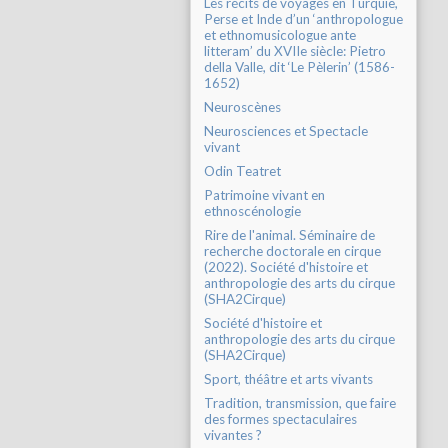
Les récits de voyages en Turquie,
Perse et Inde d’un ‘anthropologue
et ethnomusicologue ante
litteram’ du XVIIe siècle: Pietro
della Valle, dit ‘Le Pèlerin’ (1586-
1652)
Neuroscènes
Neurosciences et Spectacle
vivant
Odin Teatret
Patrimoine vivant en
ethnoscénologie
Rire de l'animal. Séminaire de
recherche doctorale en cirque
(2022). Société d'histoire et
anthropologie des arts du cirque
(SHA2Cirque)
Société d'histoire et
anthropologie des arts du cirque
(SHA2Cirque)
Sport, théâtre et arts vivants
Tradition, transmission, que faire
des formes spectaculaires
vivantes ?