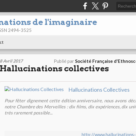
nations de l'imaginaire
 ISSN 2494-3525
ct
8 Avril 2017
Publié par
Société Française d'Ethnos
Hallucinations collectives
Hallucinations Collectives
Pour fêter dignement cette édition anniversaire, nous avons déc
notre Chambre des Merveilles : dix films, dix expériences, dix univ
très rarement possible...
http://www.hallucinations-