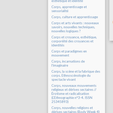
esthétique et identité
Corps, apprentissage et
sensorialité
Corps, culture et apprentissage
Corps et arts vivants : nouveaux
savoirs, nouvelles techniques,
nouvelles logiques ?
Corps et croyance, esthétique,
corporéité des croyances et
identités
Corps et paradigmes en
mouvement
Corps, incarnations de
l'imaginaire
Corps, la scène et la fabrique des
corps. Ethnoscénologie du
spectacle vivant
Corps, nouveaux mouvements
religieux et dérives sectaires //
Érotisme et radicalisation
(L'Ethnographie n°3-4. ISSN
25345893)
Corps, nouvelles religions et
dérives sectaires (Body Week 4)