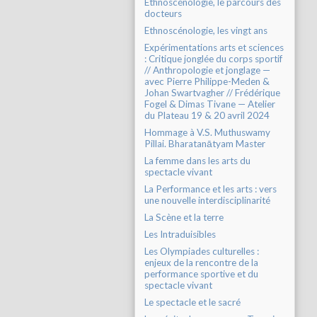
Ethnoscénologie, le parcours des
docteurs
Ethnoscénologie, les vingt ans
Expérimentations arts et sciences
: Critique jonglée du corps sportif
// Anthropologie et jonglage —
avec Pierre Philippe-Meden &
Johan Swartvagher // Frédérique
Fogel & Dimas Tivane — Atelier
du Plateau 19 & 20 avril 2024
Hommage à V.S. Muthuswamy
Pillai. Bharatanātyam Master
La femme dans les arts du
spectacle vivant
La Performance et les arts : vers
une nouvelle interdisciplinarité
La Scène et la terre
Les Intraduisibles
Les Olympiades culturelles :
enjeux de la rencontre de la
performance sportive et du
spectacle vivant
Le spectacle et le sacré