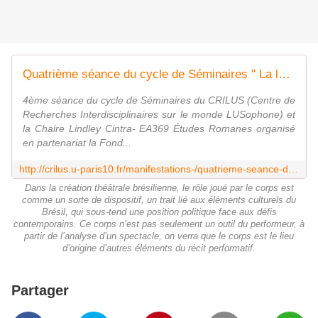
Quatrième séance du cycle de Séminaires " La langue portugaise en cultures "
4ème séance du cycle de Séminaires du CRILUS (Centre de
Recherches Interdisciplinaires sur le monde LUSophone) et
la Chaire Lindley Cintra- EA369 Études Romanes organisé
en partenariat la Fond...
http://crilus.u-paris10.fr/manifestations-/quatrieme-seance-du-cycle-de-seminaires-la-langue-portugaise-en-cultures--762386.kjsp
Dans la création théâtrale brésilienne, le rôle joué par le corps est
comme un sorte de dispositif, un trait lié aux éléments culturels du
Brésil, qui sous-tend une position politique face aux défis
contemporains. Ce corps n’est pas seulement un outil du performeur, à
partir de l’analyse d’un spectacle, on verra que le corps est le lieu
d’origine d’autres éléments du récit performatif.
Partager