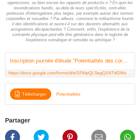
oppressions, ou bien encore les rapports de productio n ? En quoi les
revendications handis, au-delà de leurs spécificités, sont-elles
porteuses d'interrogations plus larges, par exemple autour des normes
corporelles et sexuelles ? Par ailleurs, comment le militantisme fournit-
il des identifications et ouvre-t-il sur des devenirs alternatifs aux
assignations décapacitantes ? Comment, enfin, l'expérience de la
contrainte physique peut-elle être génératrice dans le registre de
l'expérience somatique et sensible ou artistique ?
Inscription journée d'étude "Potentialités des corps handicapés" (28 avril 2017, ENS-Lyon)
https://docs.google.com/forms/d/e/1FAIpQLSegQ1NTdGWxg6NHfxo3D7-JDLU0TSwTSrMUBpEy49tAbVaKkg/viewform?c=0&w=1
Télécharger
Potentialités
Partager