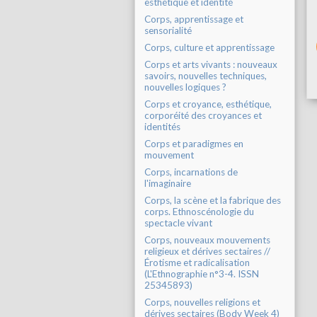
esthétique et identité
Corps, apprentissage et
sensorialité
Corps, culture et apprentissage
Corps et arts vivants : nouveaux
savoirs, nouvelles techniques,
nouvelles logiques ?
Corps et croyance, esthétique,
corporéité des croyances et
identités
Corps et paradigmes en
mouvement
Corps, incarnations de
l'imaginaire
Corps, la scène et la fabrique des
corps. Ethnoscénologie du
spectacle vivant
Corps, nouveaux mouvements
religieux et dérives sectaires //
Érotisme et radicalisation
(L'Ethnographie n°3-4. ISSN
25345893)
Corps, nouvelles religions et
dérives sectaires (Body Week 4)