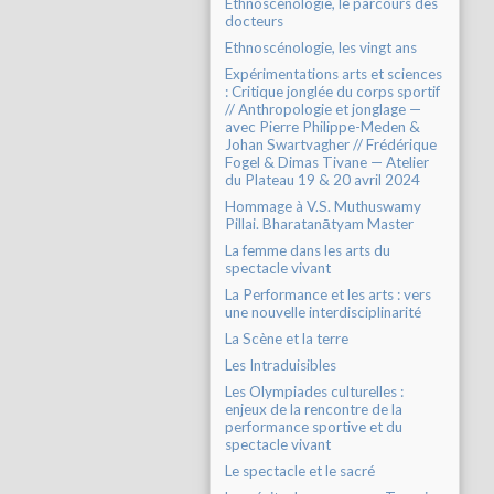
Ethnoscénologie, le parcours des
docteurs
Ethnoscénologie, les vingt ans
Expérimentations arts et sciences
: Critique jonglée du corps sportif
// Anthropologie et jonglage —
avec Pierre Philippe-Meden &
Johan Swartvagher // Frédérique
Fogel & Dimas Tivane — Atelier
du Plateau 19 & 20 avril 2024
Hommage à V.S. Muthuswamy
Pillai. Bharatanātyam Master
La femme dans les arts du
spectacle vivant
La Performance et les arts : vers
une nouvelle interdisciplinarité
La Scène et la terre
Les Intraduisibles
Les Olympiades culturelles :
enjeux de la rencontre de la
performance sportive et du
spectacle vivant
Le spectacle et le sacré