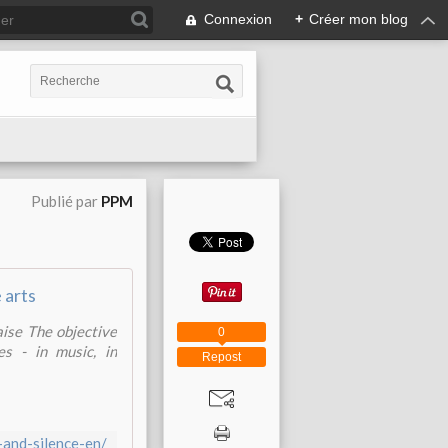
Connexion
+
Créer mon blog
Publié par
PPM
 arts
ise The objective
0
es - in music, in
Repost
-and-silence-en/