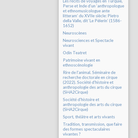
Les récits de voyages en Turquie,
Perse et Inde d’un ‘anthropologue
et ethnomusicologue ante
litteram’ du XVIIe siècle: Pietro
della Valle, dit ‘Le Pèlerin’ (1586-
1652)
Neuroscènes
Neurosciences et Spectacle
vivant
Odin Teatret
Patrimoine vivant en
ethnoscénologie
Rire de l'animal. Séminaire de
recherche doctorale en cirque
(2022). Société d'histoire et
anthropologie des arts du cirque
(SHA2Cirque)
Société d'histoire et
anthropologie des arts du cirque
(SHA2Cirque)
Sport, théâtre et arts vivants
Tradition, transmission, que faire
des formes spectaculaires
vivantes ?