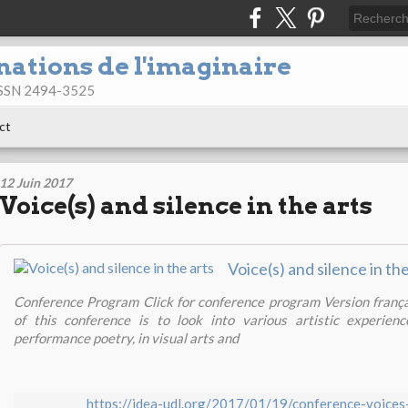
nations de l'imaginaire
 ISSN 2494-3525
ct
12 Juin 2017
Voice(s) and silence in the arts
Voice(s) and silence in the
Conference Program Click for conference program Version frança
of this conference is to look into various artistic experienc
performance poetry, in visual arts and
https://idea-udl.org/2017/01/19/conference-voices