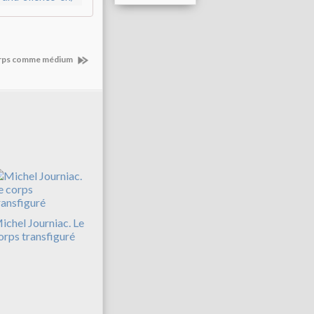
orps comme médium
ichel Journiac. Le
orps transfiguré