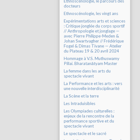
Ethnoscénologie, le parcours des
docteurs
Ethnoscénologie, les vingt ans
Expérimentations arts et sciences
: Critique jonglée du corps sportif
// Anthropologie et jonglage —
avec Pierre Philippe-Meden &
Johan Swartvagher // Frédérique
Fogel & Dimas Tivane — Atelier
du Plateau 19 & 20 avril 2024
Hommage à V.S. Muthuswamy
Pillai. Bharatanātyam Master
La femme dans les arts du
spectacle vivant
La Performance et les arts : vers
une nouvelle interdisciplinarité
La Scène et la terre
Les Intraduisibles
Les Olympiades culturelles :
enjeux de la rencontre de la
performance sportive et du
spectacle vivant
Le spectacle et le sacré