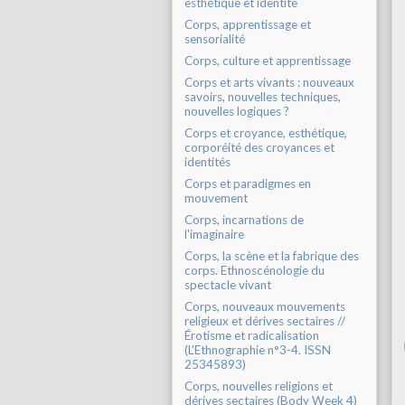
esthétique et identité
Corps, apprentissage et
sensorialité
Corps, culture et apprentissage
Corps et arts vivants : nouveaux
savoirs, nouvelles techniques,
nouvelles logiques ?
Corps et croyance, esthétique,
corporéité des croyances et
identités
Corps et paradigmes en
mouvement
Corps, incarnations de
l'imaginaire
Corps, la scène et la fabrique des
corps. Ethnoscénologie du
spectacle vivant
Corps, nouveaux mouvements
religieux et dérives sectaires //
Érotisme et radicalisation
(L'Ethnographie n°3-4. ISSN
25345893)
Corps, nouvelles religions et
dérives sectaires (Body Week 4)