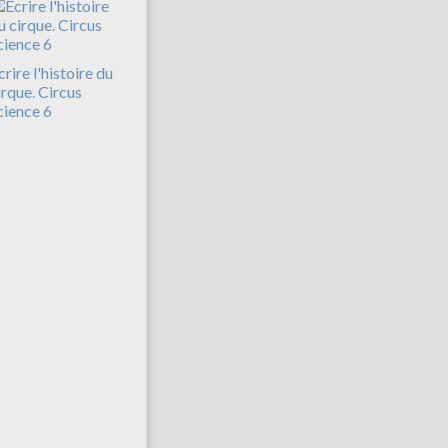
crire l'histoire du
irque. Circus
cience 6