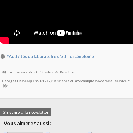
#Activités du laboratoire d'ethnoscénologie
La mise en scène théâtrale au XIXe siècle
Georges Demenij (1850-1917) : la science et la technique moderne au service d’
S'inscrire à la newsletter
Vous aimerez aussi :