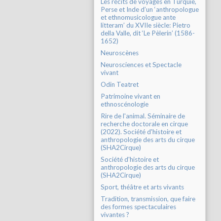
Les récits de voyages en Turquie,
Perse et Inde d’un ‘anthropologue
et ethnomusicologue ante
litteram’ du XVIIe siècle: Pietro
della Valle, dit ‘Le Pèlerin’ (1586-
1652)
Neuroscènes
Neurosciences et Spectacle
vivant
Odin Teatret
Patrimoine vivant en
ethnoscénologie
Rire de l'animal. Séminaire de
recherche doctorale en cirque
(2022). Société d'histoire et
anthropologie des arts du cirque
(SHA2Cirque)
Société d'histoire et
anthropologie des arts du cirque
(SHA2Cirque)
Sport, théâtre et arts vivants
Tradition, transmission, que faire
des formes spectaculaires
vivantes ?