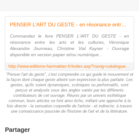
PENSER L'ART DU GESTE - en résonance entre les arts et les cultures, Véronique Alexandre Journeau, Christine Vial Kayser - livre, ebook, epub
Commandez le livre PENSER L'ART DU GESTE - en
résonance entre les arts et les cultures, Véronique
Alexandre Journeau, Christine Vial Kayser - Ouvrage
disponible en version papier et/ou numérique...
http://www.editions-harmattan.fr/index.asp?navig=catalogue&obj=livre&no=54387
"Penser l'art du geste", c'est comprendre ce qui guide le mouvement et
la façon dont chaque geste atteint son expression la plus parfaite. Les
gestes, qu'ils soient dynamiques, scéniques ou performatifs, sont
perçus et analysés sous des angles variés par les différents
contributeurs de cet ouvrage. Réunis par un univers esthétique
commun, leurs articles se font ainsi écho, mêlant une approche à la
fois directe - la sensation corporelle de l'artiste - et indirecte; à travers
une connaissance poussée de l'histoire de l'art et de la littérature.
Partager