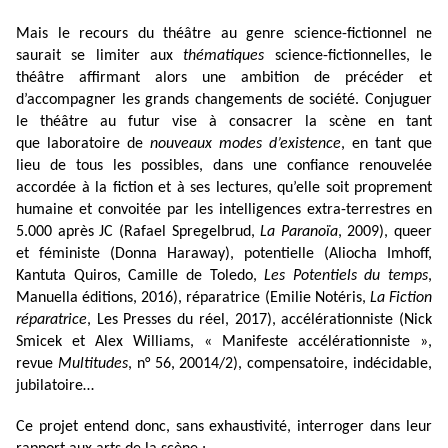
Mais le recours du théâtre au genre science-fictionnel ne
saurait se limiter aux
thématiques
science-fictionnelles, le
théâtre affirmant alors une ambition de précéder et
d’accompagner les grands changements de société.
Conjuguer
le théâtre au futur vise à consacrer la scène en tant
que
laboratoire de
nouveaux modes d’existence
, en
tant que
lieu de tous les possibles, dans une confiance renouvelée
accordée à la fiction et à ses lectures, qu’elle soit proprement
humaine et convoitée par les intelligences extra-terrestres en
5.000 après JC
(Rafael Spregelbrud,
La Paranoïa
, 2009)
, queer
et féministe (Donna Haraway), potentielle (Aliocha Imhoff,
Kantuta Quiros, Camille de Toledo,
Les Potentiels du temps
,
Manuella éditions, 2016), réparatrice (Emilie Notéris,
La Fiction
réparatrice
, Les Presses du réel, 2017), accélérationniste (Nick
Smicek et Alex Williams, « Manifeste accélérationniste »,
revue
Multitudes
, n° 56, 20014/2), compensatoire, indécidable,
jubilatoire…
Ce projet entend donc, sans exhaustivité, interroger dans leur