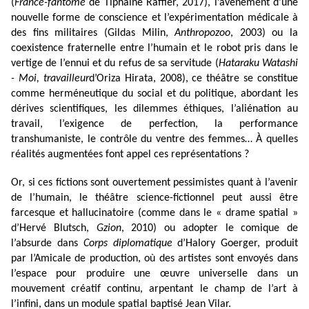
(
France-fantôme
de
Tiphaine Raffier, 2017), l’avènement d’une
nouvelle forme de conscience et l’expérimentation médicale à
des fins militaires (Gildas Milin,
Anthropozoo
, 2003) ou la
coexistence fraternelle entre l’humain et le robot pris dans le
vertige de l’ennui et du refus de sa servitude (
Hataraku Watashi
- Moi, travailleur
d’Oriza Hirata, 2008)
,
ce théâtre se constitue
comme herméneutique du social et du politique, abordant les
dérives scientifiques, les dilemmes éthiques, l’aliénation au
travail, l’exigence de perfection, la performance
transhumaniste, le contrôle du ventre des femmes… À quelles
réalités augmentées font appel ces représentations ?
Or, si ces fictions sont
ouvertement pessimistes quant à l’avenir
de l’humain, le théâtre science-fictionnel peut aussi être
farcesque et hallucinatoire (comme dans le « drame spatial »
d’Hervé Blutsch,
Gzion
, 2010) ou adopter le comique de
l’absurde dans
Corps diplomatique
d’Halory Goerger, produit
par l’Amicale de production, où des artistes sont envoyés dans
l’espace pour produire une œuvre universelle dans un
mouvement créatif continu, arpentant le champ de l’art à
l’infini, dans un module spatial baptisé Jean Vilar.