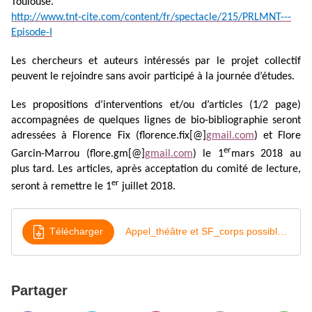
Toulouse.
http://www.tnt-cite.com/content/fr/spectacle/215/PRLMNT---
Episode-I
Les chercheurs et auteurs intéressés par le projet collectif
peuvent le rejoindre sans avoir participé à la journée d’études.
Les propositions d’interventions et/ou d’articles (1/2 page)
accompagnées de quelques lignes de bio-bibliographie seront
adressées à Florence Fix (florence.fix[@]
gmail.com
) et Flore
er
Garcin-Marrou (flore.gm[@]
gmail.com
) le 1
mars 2018 au
plus tard. Les articles, après acceptation du comité de lecture,
er
seront à remettre le 1
juillet 2018.
Télécharger
Appel_théâtre et SF_corps possibles et mondes parallèles_UT2J
Partager