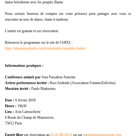
danse brésilienne avec les peuples Bantu.
Nous serions heureux de compter sur votre présence pour partager avec vous ce
rencontre au tour de danse, chant et tambour.
L'entrée est gratuite et sur réservation.
Retrouvez le programme sur le site de l'ARTA :
https://artacartoucherie.com/e
venements/caxambu-bantu/
Informations pratiques :
Conférence animée par
Sara Passabon Amorim
Artiste performeuse invitée :
Rosi Andrade (Association FemmesEnScène)
Musicien invité :
Paulo Madureira
Date :
6 février 2018
Heure :
19h30
Lieu :
Arta Cartoucherie
6 Route du Champ de Manoeuvre,
75012 Paris
Entrée libre
sur réservation au
01.43.98.20.61
ou sur
arta@artacartoucherie.com