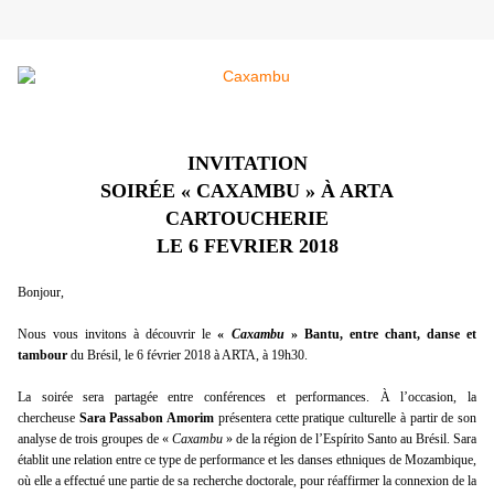
INVITATION
SOIRÉE « CAXAMBU » À ARTA
CARTOUCHERIE
LE 6 FEVRIER 2018
Bonjour,
Nous vous invitons à découvrir le
«
Caxambu
» Bantu, entre chant, danse et
tambour
du Brésil, le 6 février 2018 à ARTA, à 19h30.
La soirée sera partagée entre conférences et performances. À l’occasion, la
chercheuse
Sara Passabon Amorim
présentera cette pratique culturelle à partir de son
analyse de trois groupes de «
Caxambu
» de la région de l’Espírito Santo au Brésil. Sara
établit une relation entre ce type de performance et les danses ethniques de Mozambique,
où elle a effectué une partie de sa recherche doctorale, pour réaffirmer la connexion de la