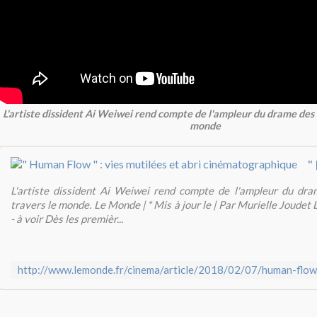
L'artiste dissident Ai Weiwei rend compte de l'ampleur du drame des r
monde
L'artiste dissident Ai Weiwei rend compte de l'ampleur du dra
travers le monde. Le Monde | * Mis à jour le | Par Murielle Joudet 
- à voir Dès les premièr...