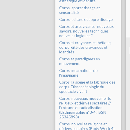
esthétique et identité
Corps, apprentissage et
sensorialité
Corps, culture et apprentissage
Corps et arts vivants : nouveaux
savoirs, nouvelles techniques,
nouvelles logiques ?
Corps et croyance, esthétique,
corporéité des croyances et
identités
Corps et paradigmes en
mouvement
Corps, incarnations de
l'imaginaire
Corps, la scène et la fabrique des
corps. Ethnoscénologie du
spectacle vivant
Corps, nouveaux mouvements
religieux et dérives sectaires //
Érotisme et radicalisation
(L'Ethnographie n°3-4. ISSN
25345893)
Corps, nouvelles religions et
dérives sectaires (Body Week 4)