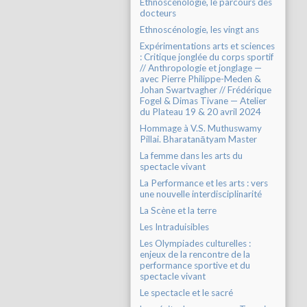
Ethnoscénologie, le parcours des
docteurs
Ethnoscénologie, les vingt ans
Expérimentations arts et sciences
: Critique jonglée du corps sportif
// Anthropologie et jonglage —
avec Pierre Philippe-Meden &
Johan Swartvagher // Frédérique
Fogel & Dimas Tivane — Atelier
du Plateau 19 & 20 avril 2024
Hommage à V.S. Muthuswamy
Pillai. Bharatanātyam Master
La femme dans les arts du
spectacle vivant
La Performance et les arts : vers
une nouvelle interdisciplinarité
La Scène et la terre
Les Intraduisibles
Les Olympiades culturelles :
enjeux de la rencontre de la
performance sportive et du
spectacle vivant
Le spectacle et le sacré