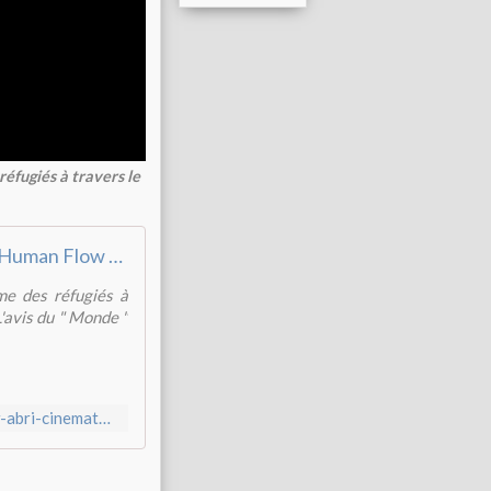
éfugiés à travers le
" Human Flow " : vies mutilées et abri cinématographique
me des réfugiés à
L'avis du " Monde "
http://www.lemonde.fr/cinema/article/2018/02/07/human-flow-abri-cinematographique-pour-vies-mutilees_5252877_3476.html