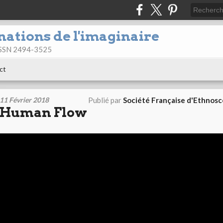
nations de l'imaginaire
 ISSN 2494-3525
ct
11 Février 2018
Publié par
Société Française d'Ethnos
Human Flow