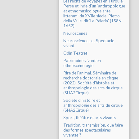
Les récits de voyages en Turquie,
Perse et Inde d’un ‘anthropologue
et ethnomusicologue ante
litteram’ du XVIIe siècle: Pietro
della Valle, dit ‘Le Pèlerin’ (1586-
1652)
Neuroscènes
Neurosciences et Spectacle
vivant
Odin Teatret
Patrimoine vivant en
ethnoscénologie
Rire de l'animal. Séminaire de
recherche doctorale en cirque
(2022). Société d'histoire et
anthropologie des arts du cirque
(SHA2Cirque)
Société d'histoire et
anthropologie des arts du cirque
(SHA2Cirque)
Sport, théâtre et arts vivants
Tradition, transmission, que faire
des formes spectaculaires
vivantes ?