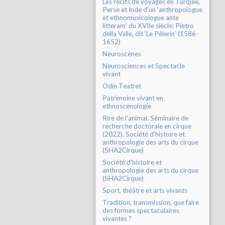
Les récits de voyages en Turquie,
Perse et Inde d’un ‘anthropologue
et ethnomusicologue ante
litteram’ du XVIIe siècle: Pietro
della Valle, dit ‘Le Pèlerin’ (1586-
1652)
Neuroscènes
Neurosciences et Spectacle
vivant
Odin Teatret
Patrimoine vivant en
ethnoscénologie
Rire de l'animal. Séminaire de
recherche doctorale en cirque
(2022). Société d'histoire et
anthropologie des arts du cirque
(SHA2Cirque)
Société d'histoire et
anthropologie des arts du cirque
(SHA2Cirque)
Sport, théâtre et arts vivants
Tradition, transmission, que faire
des formes spectaculaires
vivantes ?