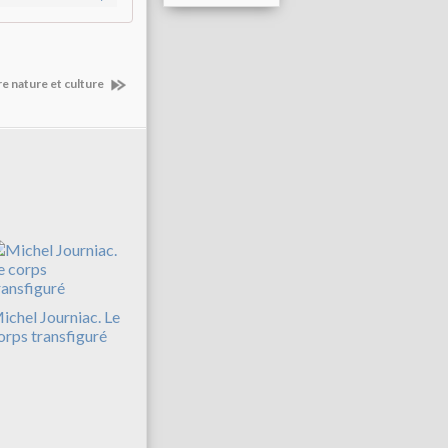
tre nature et culture
ichel Journiac. Le
orps transfiguré