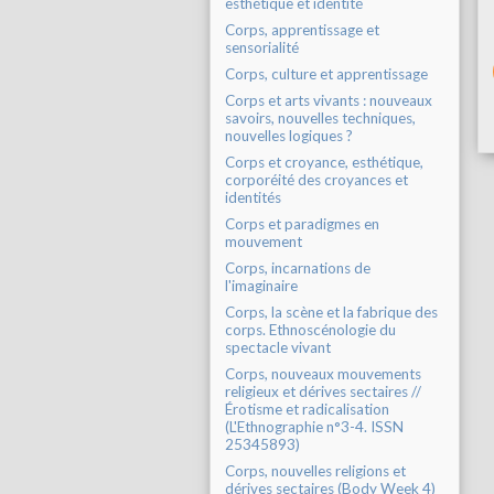
esthétique et identité
Corps, apprentissage et
sensorialité
Corps, culture et apprentissage
Corps et arts vivants : nouveaux
savoirs, nouvelles techniques,
nouvelles logiques ?
Corps et croyance, esthétique,
corporéité des croyances et
identités
Corps et paradigmes en
mouvement
Corps, incarnations de
l'imaginaire
Corps, la scène et la fabrique des
corps. Ethnoscénologie du
spectacle vivant
Corps, nouveaux mouvements
religieux et dérives sectaires //
Érotisme et radicalisation
(L'Ethnographie n°3-4. ISSN
25345893)
Corps, nouvelles religions et
dérives sectaires (Body Week 4)