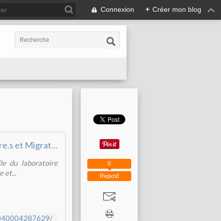
Connexion
+
Créer mon blog
Table-ronde Théâtre.s et Migration.s
le du laboratoire
0
 et...
Repost
2040004287629/