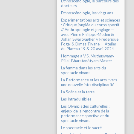
Ethnoscénologie, le parcours des
docteurs
Ethnoscénologie, les vingt ans
Expérimentations arts et sciences
: Critique jonglée du corps sportif
// Anthropologie et jonglage —
avec Pierre Philippe-Meden &
Johan Swartvagher // Frédérique
Fogel & Dimas Tivane — Atelier
du Plateau 19 & 20 avril 2024
Hommage à V.S. Muthuswamy
Pillai. Bharatanātyam Master
La femme dans les arts du
spectacle vivant
La Performance et les arts : vers
une nouvelle interdisciplinarité
La Scène et la terre
Les Intraduisibles
Les Olympiades culturelles :
enjeux de la rencontre de la
performance sportive et du
spectacle vivant
Le spectacle et le sacré