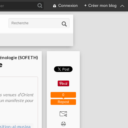
Connexion
+
Créer mon blog
cénologie (SOFETH)
e
es venues dʼOrient
0
 un manifeste pour
Repost
sition-al-musiqa