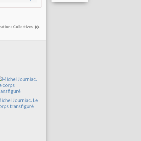
nations Collectives
ichel Journiac. Le
orps transfiguré