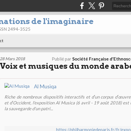
nations de l'imaginaire
 ISSN 2494-3525
ct
28 Mars 2018
Publié par
Société Française d'Ethnos
Voix et musiques du monde arab
Al Musiqa
Riche de nombreux dispositifs interactifs et dʼun corpus dʼœuvr
et dʼOccident, l'exposition Al Musica (6 avril - 19 août 2018) est
la sauvegarde d'un patri...
https://philharmoniedeparis.fr/fr/expo