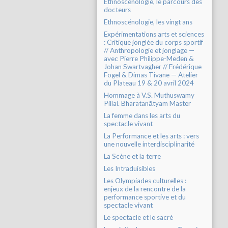
Ethnoscénologie, le parcours des
docteurs
Ethnoscénologie, les vingt ans
Expérimentations arts et sciences
: Critique jonglée du corps sportif
// Anthropologie et jonglage —
avec Pierre Philippe-Meden &
Johan Swartvagher // Frédérique
Fogel & Dimas Tivane — Atelier
du Plateau 19 & 20 avril 2024
Hommage à V.S. Muthuswamy
Pillai. Bharatanātyam Master
La femme dans les arts du
spectacle vivant
La Performance et les arts : vers
une nouvelle interdisciplinarité
La Scène et la terre
Les Intraduisibles
Les Olympiades culturelles :
enjeux de la rencontre de la
performance sportive et du
spectacle vivant
Le spectacle et le sacré