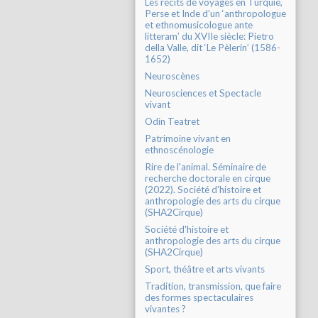
Les récits de voyages en Turquie,
Perse et Inde d’un ‘anthropologue
et ethnomusicologue ante
litteram’ du XVIIe siècle: Pietro
della Valle, dit ‘Le Pèlerin’ (1586-
1652)
Neuroscènes
Neurosciences et Spectacle
vivant
Odin Teatret
Patrimoine vivant en
ethnoscénologie
Rire de l'animal. Séminaire de
recherche doctorale en cirque
(2022). Société d'histoire et
anthropologie des arts du cirque
(SHA2Cirque)
Société d'histoire et
anthropologie des arts du cirque
(SHA2Cirque)
Sport, théâtre et arts vivants
Tradition, transmission, que faire
des formes spectaculaires
vivantes ?