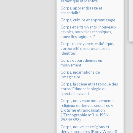
esthétique et identité
Corps, apprentissage et
sensorialité
Corps, culture et apprentissage
Corps et arts vivants : nouveaux
savoirs, nouvelles techniques,
nouvelles logiques ?
Corps et croyance, esthétique,
corporéité des croyances et
identités
Corps et paradigmes en
mouvement
Corps, incarnations de
l'imaginaire
Corps, la scène et la fabrique des
corps. Ethnoscénologie du
spectacle vivant
Corps, nouveaux mouvements
religieux et dérives sectaires //
Érotisme et radicalisation
(L'Ethnographie n°3-4. ISSN
25345893)
Corps, nouvelles religions et
dérives sectaires (Body Week 4)