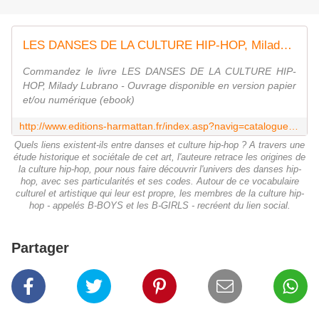
LES DANSES DE LA CULTURE HIP-HOP, Milady Lubrano - livre, ebook, epub
Commandez le livre LES DANSES DE LA CULTURE HIP-
HOP, Milady Lubrano - Ouvrage disponible en version papier
et/ou numérique (ebook)
http://www.editions-harmattan.fr/index.asp?navig=catalogue&obj=livre&isbn=978-2-343-14438-2&utm_source=phplist&utm_campaign=message_23743&utm_medium=email&utm_content=lienTitre
Quels liens existent-ils entre danses et culture hip-hop ? A travers une
étude historique et sociétale de cet art, l'auteure retrace les origines de
la culture hip-hop, pour nous faire découvrir l'univers des danses hip-
hop, avec ses particularités et ses codes. Autour de ce vocabulaire
culturel et artistique qui leur est propre, les membres de la culture hip-
hop - appelés B-BOYS et les B-GIRLS - recréent du lien social.
Partager