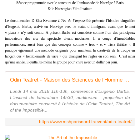
Séance programmée avec le concours de l’ambassade de Norvège à Paris
& le Norwegian Film Institute
Le documentaire D’Elsa Kvamme
L’Art de l’impossible
présente l’histoire singulière
d’Eugenio Barba, arrivé en Norvège avec le statut d’immigrant avant que le mot
« pizza » n’y soit connu. A présent Barba est considéré comme l’un des principaux
innovateurs des arts du spectacle vivant modernes. Il a conçu d’inoubliables
performances, aussi bien que des concepts comme « troc » et « Tiers théâtre ». Il
pratique également une méthode originale pour maintenir la créativité de la troupe en
lançant des « tremblements de terre » qui changent les règles en son sein. C’est ainsi
qu’une année, il quitta lui-même le groupe pour vivre avec un dollar par jour.
Odin Teatret - Maison des Sciences de l'Homme Paris Nord
Lundi 14 mai 2018 11h-13h, conférence d'Eugenio Barba,
L'instinct de laboratoire 14h30, auditorium : projection du
documentaire consacré à l'histoire de l'Odin Teatret, The Art
of the Impossible...
https://www.mshparisnord.fr/event/odin-teatret/