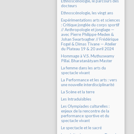
Ethnoscénologie, le parcours des
docteurs
Ethnoscénologie, les vingt ans
Expérimentations arts et sciences
: Critique jonglée du corps sportif
// Anthropologie et jonglage —
avec Pierre Philippe-Meden &
Johan Swartvagher // Frédérique
Fogel & Dimas Tivane — Atelier
du Plateau 19 & 20 avril 2024
Hommage à V.S. Muthuswamy
Pillai. Bharatanātyam Master
La femme dans les arts du
spectacle vivant
La Performance et les arts : vers
une nouvelle interdisciplinarité
La Scène et la terre
Les Intraduisibles
Les Olympiades culturelles :
enjeux de la rencontre de la
performance sportive et du
spectacle vivant
Le spectacle et le sacré