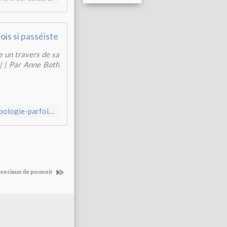
ois si passéiste
e un travers de sa
 | | Par Anne Both
https://abonnes.lemonde.fr/livres/article/2018/09/13/l-anthropologie-parfois-si-passeiste_5354337_3260.html?
 sociaux de pouvoir