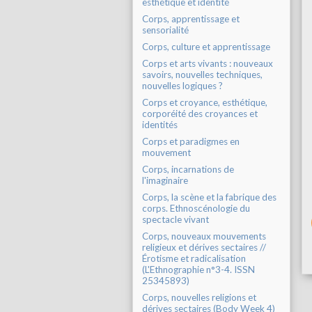
esthétique et identité
Corps, apprentissage et
sensorialité
Corps, culture et apprentissage
Corps et arts vivants : nouveaux
savoirs, nouvelles techniques,
nouvelles logiques ?
Corps et croyance, esthétique,
corporéité des croyances et
identités
Corps et paradigmes en
mouvement
Corps, incarnations de
l'imaginaire
Corps, la scène et la fabrique des
corps. Ethnoscénologie du
spectacle vivant
Corps, nouveaux mouvements
religieux et dérives sectaires //
Érotisme et radicalisation
(L'Ethnographie n°3-4. ISSN
25345893)
Corps, nouvelles religions et
dérives sectaires (Body Week 4)