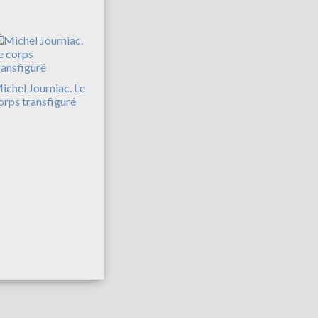
ichel Journiac. Le
orps transfiguré