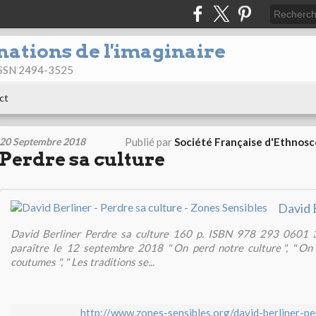
nations de l'imaginaire
 ISSN 2494-3525
ct
20 Septembre 2018
Publié par
Société Française d'Ethnos
Perdre sa culture
David Berliner Perdre sa culture 160 p. ISBN 978 293 0601 3
paraître le 12 septembre 2018 " On perd notre culture ", " O
coutumes ", " Les traditions se...
http://www.zones-sensibles.org/david-berliner-pe