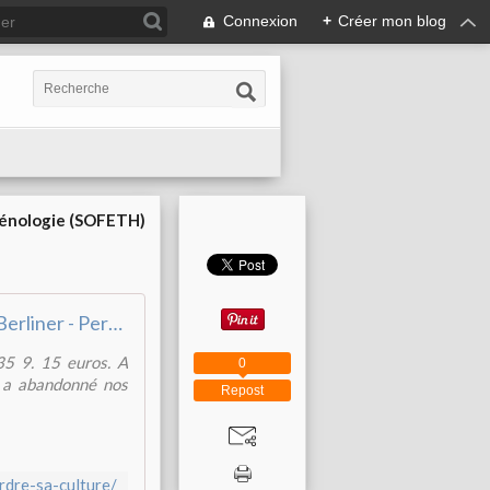
Connexion
+
Créer mon blog
cénologie (SOFETH)
David Berliner - Perdre sa culture - Zones Sensibles
5 9. 15 euros. A
0
n a abandonné nos
Repost
rdre-sa-culture/