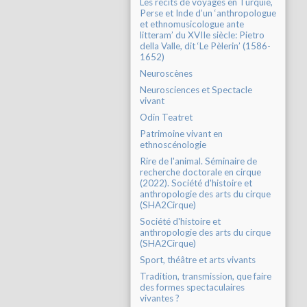
Les récits de voyages en Turquie,
Perse et Inde d’un ‘anthropologue
et ethnomusicologue ante
litteram’ du XVIIe siècle: Pietro
della Valle, dit ‘Le Pèlerin’ (1586-
1652)
Neuroscènes
Neurosciences et Spectacle
vivant
Odin Teatret
Patrimoine vivant en
ethnoscénologie
Rire de l'animal. Séminaire de
recherche doctorale en cirque
(2022). Société d'histoire et
anthropologie des arts du cirque
(SHA2Cirque)
Société d'histoire et
anthropologie des arts du cirque
(SHA2Cirque)
Sport, théâtre et arts vivants
Tradition, transmission, que faire
des formes spectaculaires
vivantes ?