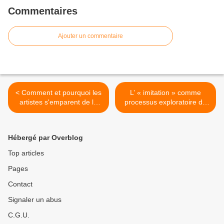
Commentaires
Ajouter un commentaire
< Comment et pourquoi les
L’ « imitation » comme
artistes s'emparent de la
processus exploratoire de
question de la souffrance et
l’acteur >
de la santé au travail ?
Hébergé par Overblog
Top articles
Pages
Contact
Signaler un abus
C.G.U.