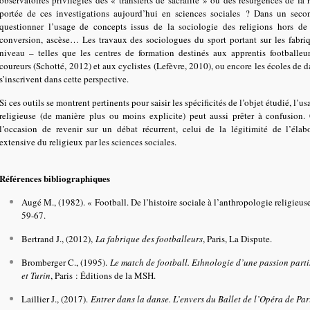
observatoires privilégiés des « transferts de sacralité » ou des résurgences de la r
portée de ces investigations aujourd’hui en sciences sociales ? Dans un secon
questionner l’usage de concepts issus de la sociologie des religions hors d
conversion, ascèse… Les travaux des sociologues du sport portant sur les fabriq
niveau – telles que les centres de formation destinés aux apprentis footballeu
coureurs (Schotté, 2012) et aux cyclistes (Lefèvre, 2010), ou encore les écoles de d
s’inscrivent dans cette perspective.
Si ces outils se montrent pertinents pour saisir les spécificités de l’objet étudié, l’
religieuse (de manière plus ou moins explicite) peut aussi prêter à confusion. 
l’occasion de revenir sur un débat récurrent, celui de la légitimité de l’élab
extensive du religieux par les sciences sociales.
Références bibliographiques
Augé M., (1982). « Football. De l’histoire sociale à l’anthropologie religieus
59-67.
Bertrand J., (2012),
La fabrique des footballeurs
, Paris, La Dispute.
Bromberger C., (1995).
Le match de football. Ethnologie d’une passion parti
et Turin
, Paris : Éditions de la MSH.
Laillier J., (2017).
Entrer dans la danse. L’envers du Ballet de l’Opéra de Par