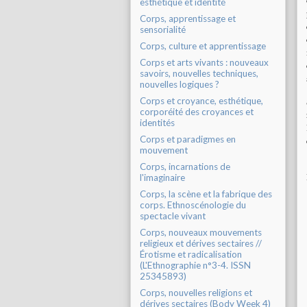
esthétique et identité
Corps, apprentissage et
sensorialité
Corps, culture et apprentissage
Corps et arts vivants : nouveaux
savoirs, nouvelles techniques,
nouvelles logiques ?
Corps et croyance, esthétique,
corporéité des croyances et
identités
Corps et paradigmes en
mouvement
Corps, incarnations de
l'imaginaire
Corps, la scène et la fabrique des
corps. Ethnoscénologie du
spectacle vivant
Corps, nouveaux mouvements
religieux et dérives sectaires //
Érotisme et radicalisation
(L'Ethnographie n°3-4. ISSN
25345893)
Corps, nouvelles religions et
dérives sectaires (Body Week 4)