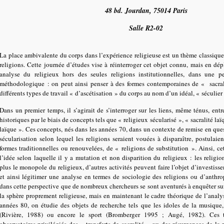
48 bd. Jourdan, 75014 Paris
Salle R2-02
La place ambivalente du corps dans l’expérience religieuse est un thème classique
religions. Cette journée d’études vise à réinterroger cet objet connu, mais en dép
analyse du religieux hors des seules religions institutionnelles, dans une pe
méthodologique : on peut ainsi penser à des formes contemporaines de « sacral
différents types de travail « d’ascétisation » du corps au nom d’un idéal, « séculier 
Dans un premier temps, il s’agirait de s’interroger sur les liens, même ténus, entr
historiques par le biais de concepts tels que « religieux sécularisé », « sacralité l
laïque ». Ces concepts, nés dans les années 70, dans un contexte de remise en que
sécularisation selon lequel les religions seraient vouées à disparaître, postulaien
formes traditionnelles ou renouvelées, de « religions de substitution ». Ainsi, ce
l’idée selon laquelle il y a mutation et non disparition du religieux : les religion
plus le monopole du religieux, d’autres activités peuvent faire l’objet d’investiss
et ainsi légitimer une analyse en termes de sociologie des religions ou d’anthrop
dans cette perspective que de nombreux chercheurs se sont aventurés à enquêter sur
la sphère proprement religieuse, mais en maintenant le cadre théorique de l’analy
années 80, on étudie des objets de recherche tels que les idoles de la musique,
(Rivière, 1988) ou encore le sport (Bromberger 1995 ; Augé, 1982). Ces t