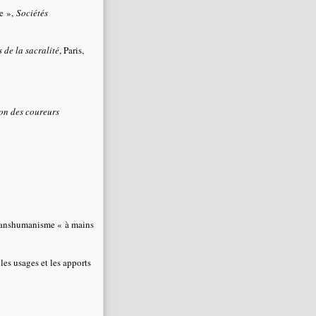
te »,
Sociétés
 de la sacralité
, Paris,
ion des coureurs
transhumanisme « à mains
les usages et les apports