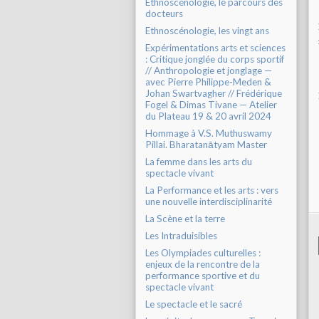
Ethnoscénologie, le parcours des
docteurs
Ethnoscénologie, les vingt ans
Expérimentations arts et sciences
: Critique jonglée du corps sportif
// Anthropologie et jonglage —
avec Pierre Philippe-Meden &
Johan Swartvagher // Frédérique
Fogel & Dimas Tivane — Atelier
du Plateau 19 & 20 avril 2024
Hommage à V.S. Muthuswamy
Pillai. Bharatanātyam Master
La femme dans les arts du
spectacle vivant
La Performance et les arts : vers
une nouvelle interdisciplinarité
La Scène et la terre
Les Intraduisibles
Les Olympiades culturelles :
enjeux de la rencontre de la
performance sportive et du
spectacle vivant
Le spectacle et le sacré