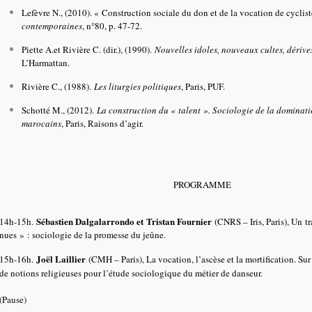
Lefèvre N., (2010). « Construction sociale du don et de la vocation de cyclis
contemporaines
, n°80, p. 47-72.
Piette A.et Rivière C. (dir.), (1990).
Nouvelles idoles, nouveaux cultes, dérives
L’Harmattan.
Rivière C., (1988).
Les liturgies politiques
, Paris, PUF.
Schotté M., (2012).
La construction du « talent ». Sociologie de la dominat
marocains
, Paris, Raisons d’agir.
PROGRAMME
Sébastien Dalgalarrondo et Tristan Fournier
14h-15h.
(CNRS – Iris, Paris), Un 
nues » : sociologie de la promesse du jeûne.
Joël Laillier
15h-16h.
(CMH – Paris), La vocation, l’ascèse et la mortification. Sur 
de notions religieuses pour l’étude sociologique du métier de danseur.
(Pause)