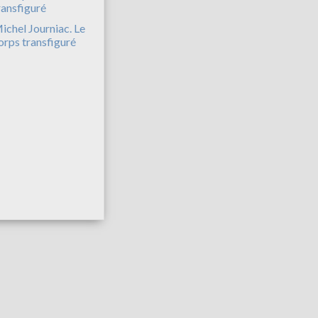
ichel Journiac. Le
orps transfiguré