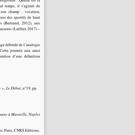
eligiosité. Quelle est la
d temps, il s’agirait de
e son champ : vocation,
ues des sportifs de haut
rs (Bertrand, 2012), aux
anseurs (Laillier, 2017) –
usage débridé de l’analogie
Cette journée sera ainsi
oration d’une définition
e »,
Le Débat
, n°19, pp.
sane à Marseille, Naples
is
, Paris, CNRS Editions.