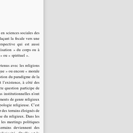
 en sciences sociales des
laçant la focale vers une
rspective qui est aussi
isation » du corps ou à
» ou « spirituel ».
etenus avec les religions
aïque » ou encore « morale
stion du paradigme de la
t l’existence, à côté des
tte question participe de
s institutionnelles n’ont
ements de genre religieux
ologie religieuse. C’est
 des terrains éloignés de
se du religieux. Dans les
 les meetings politiques
errains deviennent des