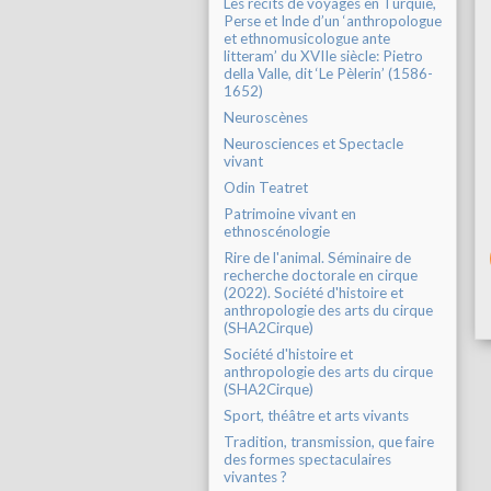
Les récits de voyages en Turquie,
Perse et Inde d’un ‘anthropologue
et ethnomusicologue ante
litteram’ du XVIIe siècle: Pietro
della Valle, dit ‘Le Pèlerin’ (1586-
1652)
Neuroscènes
Neurosciences et Spectacle
vivant
Odin Teatret
Patrimoine vivant en
ethnoscénologie
Rire de l'animal. Séminaire de
recherche doctorale en cirque
(2022). Société d'histoire et
anthropologie des arts du cirque
(SHA2Cirque)
Société d'histoire et
anthropologie des arts du cirque
(SHA2Cirque)
Sport, théâtre et arts vivants
Tradition, transmission, que faire
des formes spectaculaires
vivantes ?