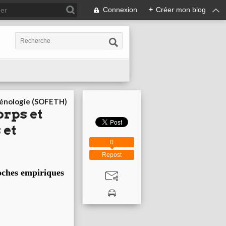
Connexion
+
Créer mon blog
cénologie (SOFETH)
orps et
 et
0
Repost
oches empiriques