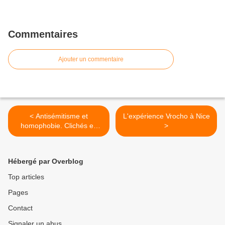
Commentaires
Ajouter un commentaire
< Antisémitisme et
L'expérience Vrocho à Nice
homophobie. Clichés en
>
scène et à l’écran, XIXe–
XXe siècles
Hébergé par Overblog
Top articles
Pages
Contact
Signaler un abus