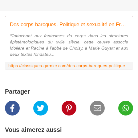
Des corps baroques. Politique et sexualité en France au xviie siècle
S'attachant aux fantasmes du corps dans les structures
épistémologiques du xviie siècle, cette œuvre associe
Molière et Racine à l'abbé de Choisy, à Marie Guyart et aux
deux textes fondateu...
https://classiques-garnier.com/des-corps-baroques-politique-et-sexualite-en-france-au-xviie-siecle.html?utm_source=sendinblue&utm_campaign=Lettre_dinformation_Mars_2019&utm_medium=email
Partager
Vous aimerez aussi