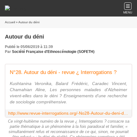
MENU
Accueil
» Autour du déni
Autour du déni
Publié le 05/06/2019 à 11:39
Par
Société Française d'Ethnoscénologie (SOFETH)
N°28. Autour du déni - revue ¿ Interrogations ?
Kushtanina Veronika, Balard Frédéric, Caradec Vincent,
Chamahian Aline, Les personnes malades d'Alzheimer
vivent-elles dans le déni ? Enseignements d'une recherche
de sociologie compréhensive.
http://www.revue-interrogations.org/-No28-Autour-du-deni-de-realite-
Ce vingt-huitième numéro de la revue ¿ Interrogations ? consacre sa
partie thématique à un phénomène à la fois paradoxal et familier, «
simultanément refus et reconnaissance de ce qui, sinon, ne pourrait