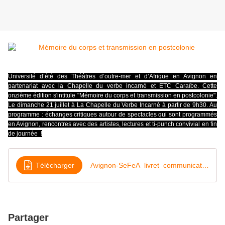
Université d’été des Théâtres d’outre-mer et d’Afrique en Avignon en
partenariat avec la Chapelle du verbe incarné et ETC Caraïbe. Cette
onzième édition s'intitule "
Mémoire du corps et transmission en postcolonie".
Le dimanche 21 juillet à La Chapelle du Verbe Incarné à partir de 9h30. Au
programme : échanges critiques autour de spectacles qui sont programmés
en Avignon, rencontres avec des artistes, lectures et ti-punch convivial en fin
de journée !
Télécharger
Avignon-SeFeA_livret_communication
Partager