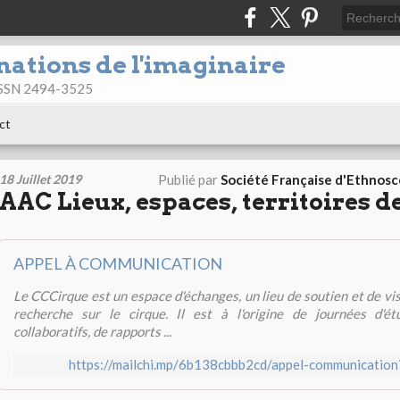
nations de l'imaginaire
 ISSN 2494-3525
ct
18 Juillet 2019
Publié par
Société Française d'Ethnos
AAC Lieux, espaces, territoires d
APPEL À COMMUNICATION
Le CCCirque est un espace d'échanges, un lieu de soutien et de vis
recherche sur le cirque. Il est à l'origine de journées d'é
collaboratifs, de rapports ...
https://mailchi.mp/6b138cbbb2cd/appel-communicati