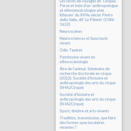
Les récits de voyages en Turquie,
Perse et Inde d’un ‘anthropologue
et ethnomusicologue ante
litteram’ du XVIIe siècle: Pietro
della Valle, dit ‘Le Pèlerin’ (1586-
1652)
Neuroscènes
Neurosciences et Spectacle
vivant
Odin Teatret
Patrimoine vivant en
ethnoscénologie
Rire de l'animal. Séminaire de
recherche doctorale en cirque
(2022). Société d'histoire et
anthropologie des arts du cirque
(SHA2Cirque)
Société d'histoire et
anthropologie des arts du cirque
(SHA2Cirque)
Sport, théâtre et arts vivants
Tradition, transmission, que faire
des formes spectaculaires
vivantes ?