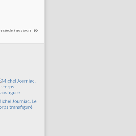
e siècle à nos jours
ichel Journiac. Le
orps transfiguré