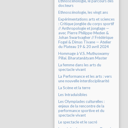
Ethnoscénologie, le parcours des
docteurs
Ethnoscénologie, les vingt ans
Expérimentations arts et sciences
: Critique jonglée du corps sportif
// Anthropologie et jonglage —
avec Pierre Philippe-Meden &
Johan Swartvagher // Frédérique
Fogel & Dimas Tivane — Atelier
du Plateau 19 & 20 avril 2024
Hommage à V.S. Muthuswamy
Pillai. Bharatanātyam Master
La femme dans les arts du
spectacle vivant
La Performance et les arts : vers
une nouvelle interdisciplinarité
La Scène et la terre
Les Intraduisibles
Les Olympiades culturelles :
enjeux de la rencontre de la
performance sportive et du
spectacle vivant
Le spectacle et le sacré