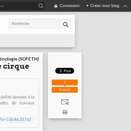
Connexion
+
Créer mon blog
cénologie (SOFETH)
e cirque
0
Repost
ibilité donnée à la
tudes, de travaux
on?e=55b463076f