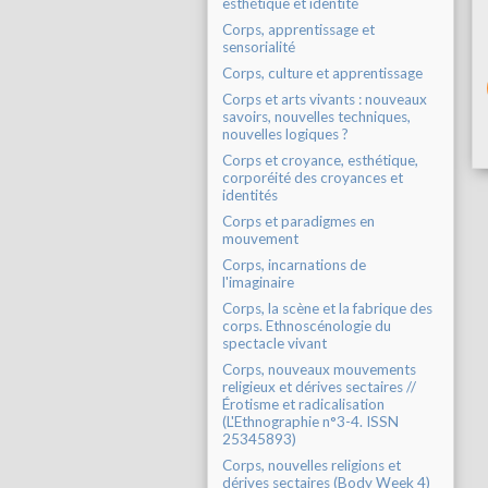
esthétique et identité
Corps, apprentissage et
sensorialité
Corps, culture et apprentissage
Corps et arts vivants : nouveaux
savoirs, nouvelles techniques,
nouvelles logiques ?
Corps et croyance, esthétique,
corporéité des croyances et
identités
Corps et paradigmes en
mouvement
Corps, incarnations de
l'imaginaire
Corps, la scène et la fabrique des
corps. Ethnoscénologie du
spectacle vivant
Corps, nouveaux mouvements
religieux et dérives sectaires //
Érotisme et radicalisation
(L'Ethnographie n°3-4. ISSN
25345893)
Corps, nouvelles religions et
dérives sectaires (Body Week 4)