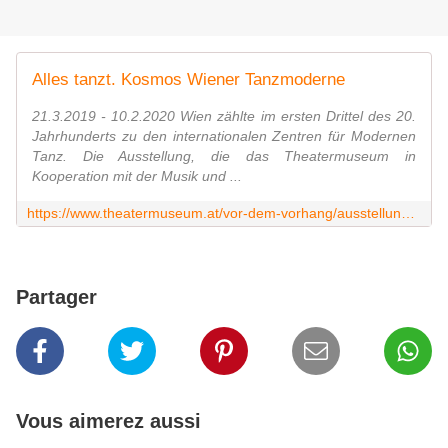
Alles tanzt. Kosmos Wiener Tanzmoderne
21.3.2019 - 10.2.2020 Wien zählte im ersten Drittel des 20.
Jahrhunderts zu den internationalen Zentren für Modernen
Tanz. Die Ausstellung, die das Theatermuseum in
Kooperation mit der Musik und ...
https://www.theatermuseum.at/vor-dem-vorhang/ausstellungen/alles-tanzt/?fbclid=IwAR3HbqO0XdqMMOVlxd5cRZqjTSg9Jt5U67ioF_OaWxMAuilZUIj0-ORzs3c
Partager
Vous aimerez aussi