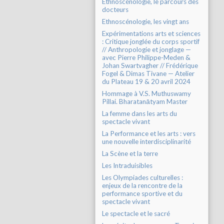
Ethnoscénologie, le parcours des
docteurs
Ethnoscénologie, les vingt ans
Expérimentations arts et sciences
: Critique jonglée du corps sportif
// Anthropologie et jonglage —
avec Pierre Philippe-Meden &
Johan Swartvagher // Frédérique
Fogel & Dimas Tivane — Atelier
du Plateau 19 & 20 avril 2024
Hommage à V.S. Muthuswamy
Pillai. Bharatanātyam Master
La femme dans les arts du
spectacle vivant
La Performance et les arts : vers
une nouvelle interdisciplinarité
La Scène et la terre
Les Intraduisibles
Les Olympiades culturelles :
enjeux de la rencontre de la
performance sportive et du
spectacle vivant
Le spectacle et le sacré