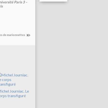
versité Paris 3 –
is
es de marionnettes
ichel Journiac. Le
orps transfiguré