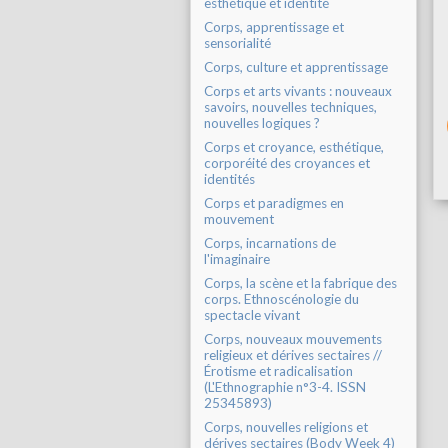
esthétique et identité
Corps, apprentissage et
sensorialité
Corps, culture et apprentissage
Corps et arts vivants : nouveaux
savoirs, nouvelles techniques,
nouvelles logiques ?
Corps et croyance, esthétique,
corporéité des croyances et
identités
Corps et paradigmes en
mouvement
Corps, incarnations de
l'imaginaire
Corps, la scène et la fabrique des
corps. Ethnoscénologie du
spectacle vivant
Corps, nouveaux mouvements
religieux et dérives sectaires //
Érotisme et radicalisation
(L'Ethnographie n°3-4. ISSN
25345893)
Corps, nouvelles religions et
dérives sectaires (Body Week 4)