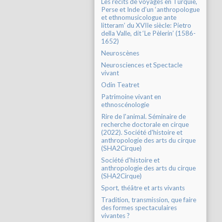
Les récits de voyages en Turquie,
Perse et Inde d’un ‘anthropologue
et ethnomusicologue ante
litteram’ du XVIIe siècle: Pietro
della Valle, dit ‘Le Pèlerin’ (1586-
1652)
Neuroscènes
Neurosciences et Spectacle
vivant
Odin Teatret
Patrimoine vivant en
ethnoscénologie
Rire de l'animal. Séminaire de
recherche doctorale en cirque
(2022). Société d'histoire et
anthropologie des arts du cirque
(SHA2Cirque)
Société d'histoire et
anthropologie des arts du cirque
(SHA2Cirque)
Sport, théâtre et arts vivants
Tradition, transmission, que faire
des formes spectaculaires
vivantes ?