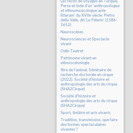
Les récits de voyages en Turquie,
Perse et Inde d’un ‘anthropologue
et ethnomusicologue ante
litteram’ du XVIIe siècle: Pietro
della Valle, dit ‘Le Pèlerin’ (1586-
1652)
Neuroscènes
Neurosciences et Spectacle
vivant
Odin Teatret
Patrimoine vivant en
ethnoscénologie
Rire de l'animal. Séminaire de
recherche doctorale en cirque
(2022). Société d'histoire et
anthropologie des arts du cirque
(SHA2Cirque)
Société d'histoire et
anthropologie des arts du cirque
(SHA2Cirque)
Sport, théâtre et arts vivants
Tradition, transmission, que faire
des formes spectaculaires
vivantes ?