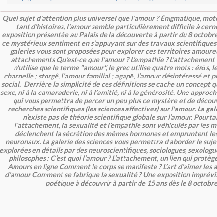
Quel sujet d’attention plus universel que l’amour ? Énigmatique, mot
tant d’histoires, l'amour semble particulièrement difficile à cerne
exposition présentée au Palais de la découverte à partir du 8 octobr
ce mystérieux sentiment en s'appuyant sur des travaux scientifiques 
galeries vous sont proposées pour explorer ces territoires amoureu
attachements Qu’est-ce que l’amour ? L’empathie ? L’attachement ?
n'utilise que le terme "amour", le grec utilise quatre mots : érōs, le
charnelle ; storgê, l’amour familial ; agapē, l’amour désintéressé et phil
social. Derrière la simplicité de ces définitions se cache un concept q
sexe, ni à la camaraderie, ni à l’amitié, ni à la générosité. Une appro
qui vous permettra de percer un peu plus ce mystère et de découv
recherches scientifiques (les sciences affectives) sur l'amour. La gal
n’existe pas de théorie scientifique globale sur l’amour. Pourtan
l’attachement, la sexualité et l’empathie sont véhiculés par les 
déclenchent la sécrétion des mêmes hormones et empruntent les
neuronaux. La galerie des sciences vous permettra d'aborder le sujet
explorées en détails par des neuroscientifiques, sociologues, sexologu
philosophes : C’est quoi l’amour ? L’attachement, un lien qui protège,
Amours en ligne Comment le corps se manifeste ? L’art d’aimer les 
d’amour Comment se fabrique la sexualité ? Une exposition imprévis
poétique à découvrir à partir de 15 ans dès le 8 octobr