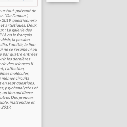
a
r
eur tout-puissant de
t
r. "De l'amour",
a
e 2019, questionnera
g
et artistiques. Deux
e
x : La galerie des
 Là où le français
r
 désir, la passion
l
ía, l’amitié, le lien
e
ui ne se résume ni au
p
che par quatre entrées
l
rir les dernières
a
erie des sciences Il
t, l’affection,
i
mêmes molécules,
s
 mêmes circuits
i
 en sept questions,
r
es, psychanalystes et
d
 un lien qui libère
e
autres Des preuves
ible, inattendue et
s
e 2019.
s
c
i
e