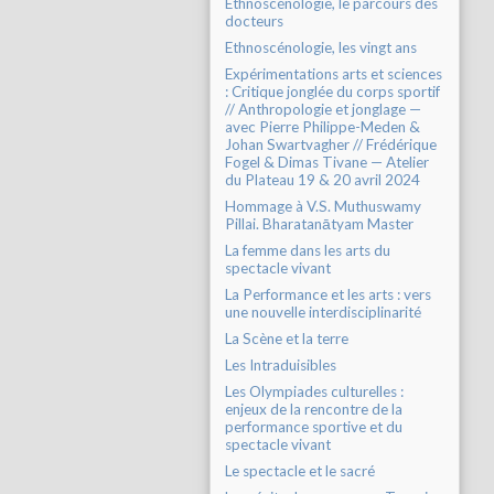
Ethnoscénologie, le parcours des
docteurs
Ethnoscénologie, les vingt ans
Expérimentations arts et sciences
: Critique jonglée du corps sportif
// Anthropologie et jonglage —
avec Pierre Philippe-Meden &
Johan Swartvagher // Frédérique
Fogel & Dimas Tivane — Atelier
du Plateau 19 & 20 avril 2024
Hommage à V.S. Muthuswamy
Pillai. Bharatanātyam Master
La femme dans les arts du
spectacle vivant
La Performance et les arts : vers
une nouvelle interdisciplinarité
La Scène et la terre
Les Intraduisibles
Les Olympiades culturelles :
enjeux de la rencontre de la
performance sportive et du
spectacle vivant
Le spectacle et le sacré