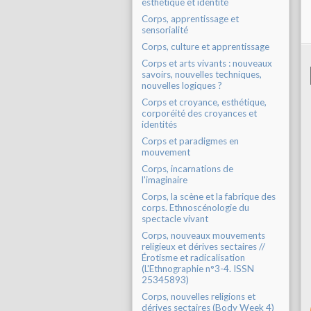
esthétique et identité
Corps, apprentissage et
sensorialité
Corps, culture et apprentissage
Corps et arts vivants : nouveaux
savoirs, nouvelles techniques,
nouvelles logiques ?
Corps et croyance, esthétique,
corporéité des croyances et
identités
Corps et paradigmes en
mouvement
Corps, incarnations de
l'imaginaire
Corps, la scène et la fabrique des
corps. Ethnoscénologie du
spectacle vivant
Corps, nouveaux mouvements
religieux et dérives sectaires //
Érotisme et radicalisation
(L'Ethnographie n°3-4. ISSN
25345893)
Corps, nouvelles religions et
dérives sectaires (Body Week 4)