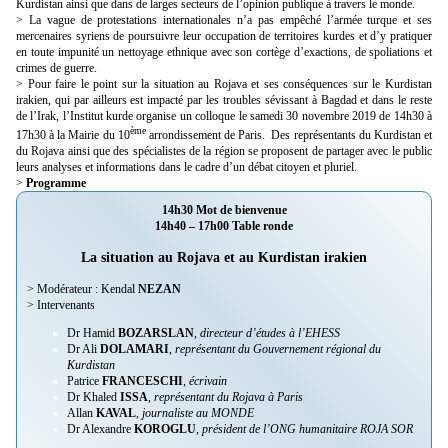
Kurdistan ainsi que dans de larges secteurs de l’opinion publique à travers le monde.
> La vague de protestations internationales n’a pas empêché l’armée turque et ses
mercenaires syriens de poursuivre leur occupation de territoires kurdes et d’y pratiquer
en toute impunité un nettoyage ethnique avec son cortège d’exactions, de spoliations et
crimes de guerre.
> Pour faire le point sur la situation au Rojava et ses conséquences sur le Kurdistan
irakien, qui par ailleurs est impacté par les troubles sévissant à Bagdad et dans le reste
de l’Irak, l’Institut kurde organise un colloque le samedi 30 novembre 2019 de 14h30 à
ème
17h30 à la Mairie du 10
arrondissement de Paris. Des représentants du Kurdistan et
du Rojava ainsi que des spécialistes de la région se proposent de partager avec le public
leurs analyses et informations dans le cadre d’un débat citoyen et pluriel.
>
Programme
14h30 Mot de bienvenue
14h40 – 17h00 Table ronde
La situation au Rojava et au Kurdistan irakien
> Modérateur : Kendal
NEZAN
> Intervenants
Dr Hamid
BOZARSLAN
,
directeur d’études à l’EHESS
Dr Ali
DOLAMARI
,
représentant du Gouvernement régional du
Kurdistan
Patrice
FRANCESCHI
,
écrivain
Dr Khaled
ISSA
,
représentant du Rojava à Paris
Allan
KAVAL
,
journaliste au MONDE
Dr Alexandre
KOROGLU
,
président de l’ONG humanitaire ROJA SOR