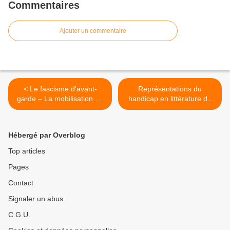
Commentaires
Ajouter un commentaire
< Le fascisme d'avant-
Représentations du
garde – La mobilisation du
handicap en littérature de
mythe, de l'art et de la
jeunesse et sur les scènes
culture en France (1909-
contemporaines : entre
1939)
empêchement et liberté >
Hébergé par Overblog
Top articles
Pages
Contact
Signaler un abus
C.G.U.