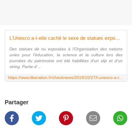
L'Unesco a-t-elle caché le sexe de statues exposées dans ses locaux à Paris en leur mettant des slips ?
Des statues de nu exposées à l'Organisation des nations
unies pour l'éducation, la science et la culture lors des
journées du patrimoine ont été habillées d'un slip et d'un
string. Partie d'...
https://www.liberation.fr/checknews/2019/10/27/l-unesco-a-t-elle-cache-le-sexe-de-statues-exposees-dans-ses-locaux-a-paris-en-leur-mettant-des-slip_1759776
Partager